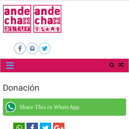
ANDECHA
ASTUR
Donación
Share This in WhatsApp