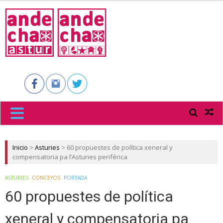
ANDECHA
ASTUR
Inicio
>
Asturies
>
60 propuestes de política xeneral y
compensatoria pa l’Asturies periférica
ASTURIES
CONCEYOS
PORTADA
60 propuestes de política
xeneral y compensatoria pa