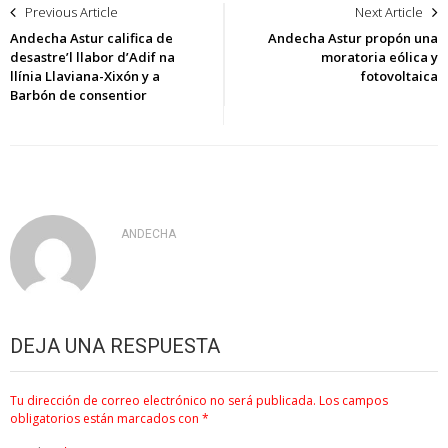
Previous Article
Next Article
de
Andecha Astur califica de
Andecha Astur propón una
desastre’l llabor d’Adif na
moratoria eólica y
entradas
llínia Llaviana-Xixón y a
fotovoltaica
Barbón de consentior
ANDECHA
DEJA UNA RESPUESTA
Tu dirección de correo electrónico no será publicada.
Los campos
obligatorios están marcados con
*