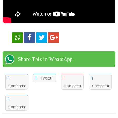
Share This in WhatsApp
Tweet
Compartir
Compartir
Compartir
Compartir
Navegación