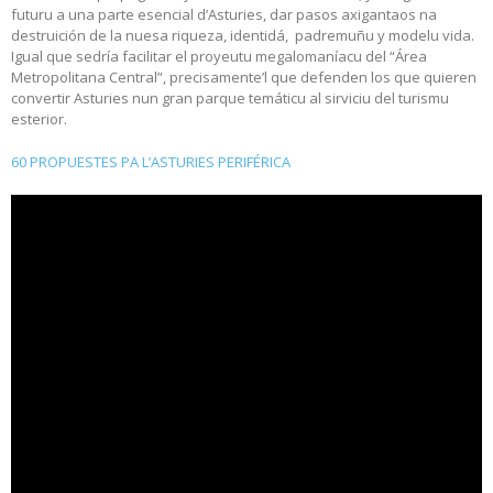
futuru a una parte esencial d’Asturies, dar pasos axigantaos na
destruición de la nuesa riqueza, identidá, padremuñu y modelu vida.
Igual que sedría facilitar el proyeutu megalomaníacu del “Área
Metropolitana Central”, precisamente’l que defenden los que quieren
convertir Asturies nun gran parque temáticu al sirviciu del turismu
esterior.
60 PROPUESTES PA L’ASTURIES PERIFÉRICA