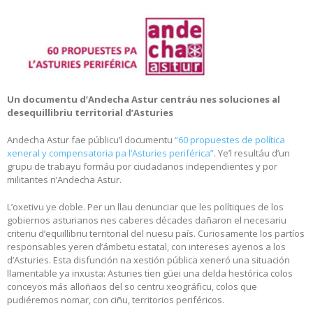
Un documentu d’Andecha Astur centráu nes soluciones
al
desequillibriu territorial d’Asturies
Andecha Astur fae públicu’l documentu
“60 propuestes de política
xeneral y compensatoria pa l’Asturies periférica”
. Ye’l resultáu d’un
grupu de trabayu formáu por ciudadanos independientes y por
militantes n’Andecha Astur.
L’oxetivu ye doble. Per un llau denunciar que les polítiques de los
gobiernos asturianos nes caberes décades dañaron el necesariu
criteriu d’equillibriu territorial del nuesu país. Curiosamente los partíos
responsables yeren d’ámbetu estatal, con intereses ayenos a los
d’Asturies. Esta disfunción na xestión pública xeneró una situación
llamentable ya inxusta: Asturies tien güei una delda hestórica colos
conceyos más alloñaos del so centru xeográficu, colos que
pudiéremos nomar, con ciñu, territorios periféricos.