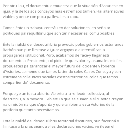
Per otru llau, el documentu demuestra que la situación d’Asturies tien
igua, y la de los sos conceyos más estremaos tamién. Hai alternatives
viables y xente con puxu pa llevales a cabu.
Tamos énte un trabayu centráu en dar soluciones, en señalar
polítiques pal requillibriu que son tan necesaries comu posibles.
Énte la rialidá del desequillibriu prevocáu polos gobiernos asturianos,
Barbón nun pue llimitase a iguar argayos o a intensificar la
propaganda istitucional. Poro, acabamos de face-y llegar esti
documentu al Presidente, col pidíu de que valore y asuma les midíes
propuestes pa garantizar el meyor futuru del ocidente y l’oriente
d’Asturies. Lo memo que tamos faciendo coles Cases Conceyu y con
estremaos colleutivos sociales d’estos territorios, colos que tamos
compartiendo’l documentu.
Porque ye un testu abiertu. Abiertu a la reflexón colleutiva, al
descutiniu, a la meyora… Abiertu a que se sumen a él cuantos creyan
na direición na que s’apunta y quieran bien a esta Asturies de la
periferia que tanto necesitamos.
Énte la rialidá del desequillibriu territorial d’Asturies, nun facer ná o
llimitase a la propaganda y les declaraciones vacíes, ye ñegar el