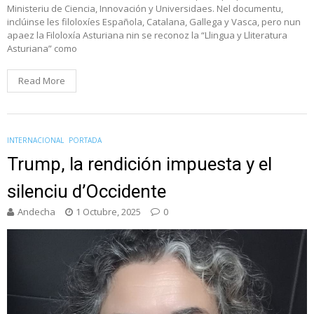
Ministeriu de Ciencia, Innovación y Universidaes. Nel documentu,
inclúinse les filoloxíes Española, Catalana, Gallega y Vasca, pero nun
apaez la Filoloxía Asturiana nin se reconoz la “Llingua y Lliteratura
Asturiana” como
Read More
INTERNACIONAL
PORTADA
Trump, la rendición impuesta y el
silenciu d’Occidente
Andecha
1 Octubre, 2025
0