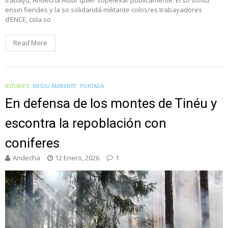
trabayu, Andecha Astur quier sopelexar públicamente: El so sofitu
ensin fiendes y la so solidaridá militante colos/es trabayadores
d’ENCE, cola so
Read More
ASTURIES
MEDIU AMBIENTE
PORTADA
En defensa de los montes de Tinéu y
escontra la repoblación con
coniferes
Andecha
12 Enero, 2026
1