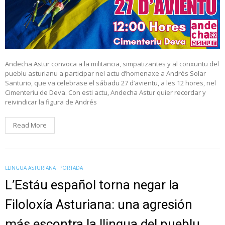
Andecha Astur convoca a la militancia, simpatizantes y al conxuntu del
pueblu asturianu a participar nel actu d’homenaxe a Andrés Solar
Santurio, que va celebrase el sábadu 27 d’avientu, a les 12 hores, nel
Cimenteriu de Deva. Con esti actu, Andecha Astur quier recordar y
reivindicar la figura de Andrés
Read More
LLINGUA ASTURIANA
PORTADA
L’Estáu español torna negar la
Filoloxía Asturiana: una agresión
más escontra la llingua del pueblu