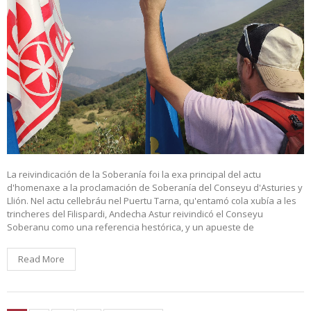
La reivindicación de la Soberanía foi la exa principal del actu
d'homenaxe a la proclamación de Soberanía del Conseyu d'Asturies y
Llión. Nel actu cellebráu nel Puertu Tarna, qu'entamó cola xubía a les
trincheres del Filispardi, Andecha Astur reivindicó el Conseyu
Soberanu como una referencia hestórica, y un apueste de
Read More