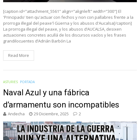
[caption id="attachment_5561" align="alignleft" width="300"] El
'Principado' tien qu'actuar con fechos y non con pallabres frente a la
prorroga illegal del peaxe'l Güerna y los abusos d'Aucalsa[/caption]
La prorroga illegal del peaxe, y los abusos d’AUCALSA, desixen
actuaciones concretes acullá de los discursos vacíos y les frases
grandilocuentes d’Adrián Barbón La
Read More
ASTURIES
PORTADA
Naval Azul y una fábrica
d’armamentu son incompatibles
Andecha
29 Diciembre, 2025
2