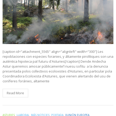
[caption id="attachment_5565" align="alignleft" width="300"] Les
repoblaciones con especies foranies, y áltamente pirolítiques son una
auténtica hipoteca pal futuru d'Asturies[/caption] Dende Andecha
Astur queremos amosar públicamente’l nuesu sofitu a la denuncia
presentada polos collectivos ecoloxistes d’Asturies, en particular pola
Coordinadora Ecoloxista d’Asturies, que vienen alertando del usu de
coníferes foránies, altamente
Read More
ASTURIES
LLABORAL
MÁS NOTICIES
PORTADA
XUNIÓN EUROPEA