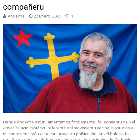
compañeru
Andecha
22 Enero, 2026
1
Dende Andecha Astur llamentamos fondamente’l fallecimientu de Nel
Ánxel Palacio, históricu referente del movimientu vecinal n’Asturies y
militante venceyáu al nuesu proyeutu políticu. Nel Ánxel Palacio foi
una figura clave na defensa de los intereses vecinales de Carbayín