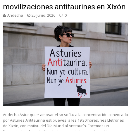
movilizaciones antitaurines en Xixón
Andecha
25 Junio, 2026
0
Andecha Astur quier amosar el so sofitu a la concentración convocada
por Asturies Antitaurina esti xueves, a les 19.30 hores, nes Lletrones
de Xixón, con motivu del Día Mundial Antitaurín. Facemos un