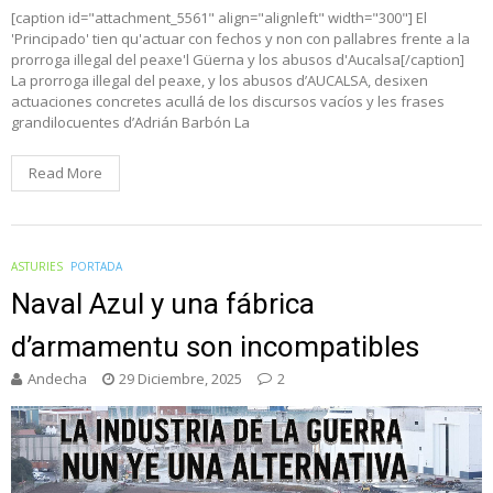
[caption id="attachment_5561" align="alignleft" width="300"] El
'Principado' tien qu'actuar con fechos y non con pallabres frente a la
prorroga illegal del peaxe'l Güerna y los abusos d'Aucalsa[/caption]
La prorroga illegal del peaxe, y los abusos d’AUCALSA, desixen
actuaciones concretes acullá de los discursos vacíos y les frases
grandilocuentes d’Adrián Barbón La
Read More
ASTURIES
PORTADA
Naval Azul y una fábrica
d’armamentu son incompatibles
Andecha
29 Diciembre, 2025
2