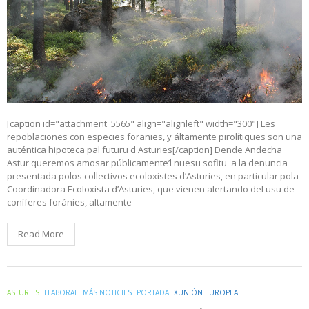
[caption id="attachment_5565" align="alignleft" width="300"] Les
repoblaciones con especies foranies, y áltamente pirolítiques son una
auténtica hipoteca pal futuru d'Asturies[/caption] Dende Andecha
Astur queremos amosar públicamente’l nuesu sofitu a la denuncia
presentada polos collectivos ecoloxistes d’Asturies, en particular pola
Coordinadora Ecoloxista d’Asturies, que vienen alertando del usu de
coníferes foránies, altamente
Read More
ASTURIES
LLABORAL
MÁS NOTICIES
PORTADA
XUNIÓN EUROPEA