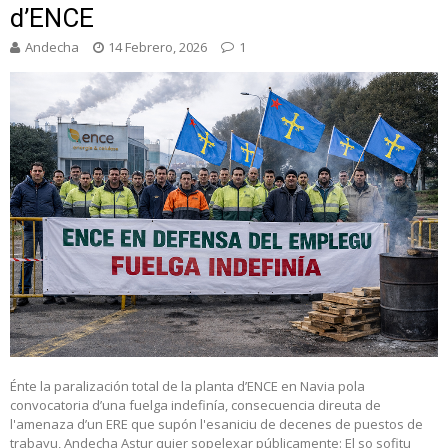
d’ENCE
Andecha
14 Febrero, 2026
1
Énte la paralización total de la planta d’ENCE en Navia pola
convocatoria d’una fuelga indefinía, consecuencia direuta de
l'amenaza d’un ERE que supón l'esaniciu de decenes de puestos de
trabayu, Andecha Astur quier sopelexar públicamente: El so sofitu