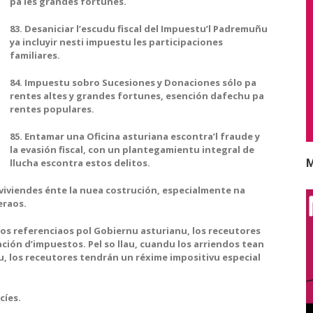
pa les grandes fortunes.
83. Desaniciar l’escudu fiscal del Impuestu’l Padremuñu
ya incluyir nesti impuestu les participaciones
familiares.
84. Impuestu sobro Sucesiones y Donaciones sólo pa
rentes altes y grandes fortunes, esención dafechu pa
rentes populares.
85. Entamar una Oficina asturiana escontra’l fraude y
la evasión fiscal, con un plantegamientu integral de
llucha escontra estos delitos.
M
e viviendes énte la nuea costrución, especialmente na
eraos.
 los referenciaos pol Gobiernu asturianu, los receutores
ción d’impuestos. Pel so llau, cuandu los arriendos tean
, los receutores tendrán un réxime impositivu especial
cíes.