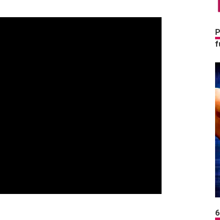
P
f
6