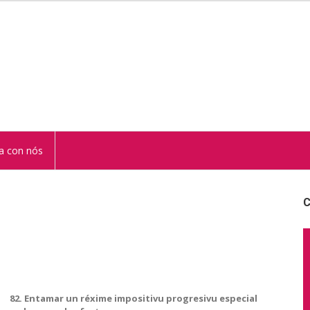
STUR
a con nós
C
82. Entamar un réxime impositivu progresivu especial