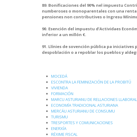
89. Bonificaciones del 90% nel impuestu Contri
numberoses o monoparentales con una renta in
pensiones non contributives o Ingresu Mínimu
90. Esención del impuestu d’Actividaes Econó
inferior a un millón €.
91. Llínies de sovención pública pa iniciative
despoblación o a repoblar los pueblos y aldeg
MOCEDÁ
ESCONTRA LA FEMINIZACIÓN DE LA PROBITÚ
VIVIENDA
FORMACIÓN
MARCU ASTURIANU DE RELLACIONES LLABORA
ECONOMÍA TRADICIONAL ASTURIANA
MERCÁU ASTURIANU DE CONSUMU
TURISMU
TRESPORTES Y COMUNICACIONES
ENERXÍA
RÉXIME FISCAL