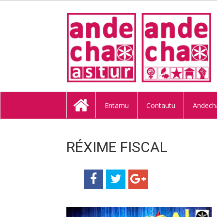
ANDECHA A
Entamu
Contautu
Andech
RÉXIME FISCAL