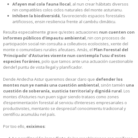
Afayen mal cola fauna llocal
, al nun crear hábitats diversos
nin compatibles colos ciclos naturales del monte asturianu.
Inhiben la biodiversidá
, favoreciendo espacios forestales
artificiosos, ensin resiliencia frente al cambéu climáticu.
Resulta especialmente grave qu’estes actuaciones
nun cuenten con
informes públicos d’impautu ambiental
, nin con procesos de
participación social nin consulta a colleutivos ecolocistes, xente del
monte o comunidaes rurales afeutaes. Amás, el
Plan Forestal del
‘Principado’ d’Asturies vixente nun contempla l’usu d’estes
especies foránies
, polo que tamos ante una actuación cuestionable
dende’l puntu de vista llegal y planificador.
Dende Andecha Astur queremos dexar claro que
defender los
montes nun ye namás una cuestión ambiental
, sinón tamién
una
cuestión de soberanía, xusticia territorial y dignidá rural
. Los
montes d’Asturies nun puen siguir siendo trataos como zones
d’esperimentación forestal al serviciu d’intereses empresariales o
productivistes, mentanto se desprecia’l conocimientu tradicional y
científicu acumuláu nel país.
Por too ello,
exiximos
: