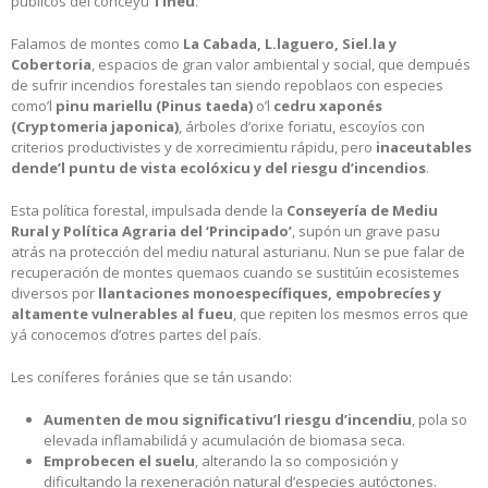
públicos del conceyu
Tinéu
.
Falamos de montes como
La Cabada, L.laguero, Siel.la y
Cobertoria
, espacios de gran valor ambiental y social, que dempués
de sufrir incendios forestales tan siendo repoblaos con especies
como’l
pinu mariellu (Pinus taeda)
o’l
cedru xaponés
(Cryptomeria japonica)
, árboles d’orixe foriatu, escoyíos con
criterios productivistes y de xorrecimientu rápidu, pero
inaceutables
dende’l puntu de vista ecolóxicu y del riesgu d’incendios
.
Esta política forestal, impulsada dende la
Conseyería de Mediu
Rural y Política Agraria del ‘Principado’
, supón un grave pasu
atrás na protección del mediu natural asturianu. Nun se pue falar de
recuperación de montes quemaos cuando se sustitúin ecosistemes
diversos por
llantaciones monoespecífiques, empobrecíes y
altamente vulnerables al fueu
, que repiten los mesmos erros que
yá conocemos d’otres partes del país.
Les coníferes foránies que se tán usando:
Aumenten de mou significativu’l riesgu d’incendiu
, pola so
elevada inflamabilidá y acumulación de biomasa seca.
Emprobecen el suelu
, alterando la so composición y
dificultando la rexeneración natural d’especies autóctones.