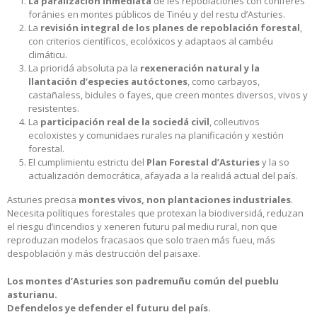
La paralización inmediata
de les repoblaciones con coníferes
foránies en montes públicos de Tinéu y del restu d’Asturies.
La
revisión integral de los planes de repoblación forestal
,
con criterios científicos, ecolóxicos y adaptaos al cambéu
climáticu.
La prioridá absoluta pa la
rexeneración natural y la
llantación d’especies autóctones
, como carbayos,
castañaless, bidules o fayes, que creen montes diversos, vivos y
resistentes.
La
participación real de la sociedá civil
, colleutivos
ecoloxistes y comunidaes rurales na planificación y xestión
forestal.
El cumplimientu estrictu del
Plan Forestal d’Asturies
y la so
actualización democrática, afayada a la realidá actual del país.
Asturies precisa
montes vivos, non plantaciones industriales
.
Necesita polítiques forestales que protexan la biodiversidá, reduzan
el riesgu d’incendios y xeneren futuru pal mediu rural, non que
reproduzan modelos fracasaos que solo traen más fueu, más
despoblación y más destrucción del paisaxe.
Los montes d’Asturies son padremuñu común del pueblu
asturianu.
Defendelos ye defender el futuru del país.