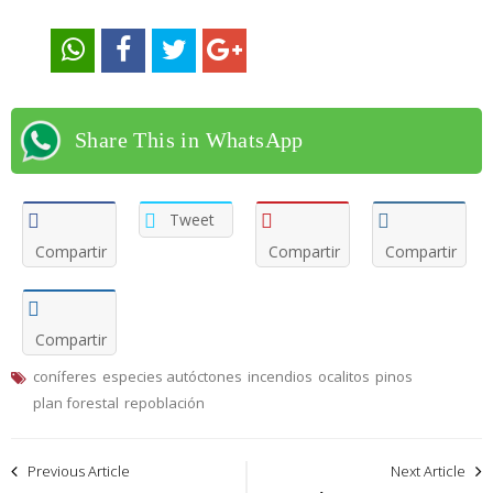
Share This in WhatsApp
Tweet
Compartir
Compartir
Compartir
Compartir
coníferes
especies autóctones
incendios
ocalitos
pinos
plan forestal
repoblación
Navegación
Previous Article
Next Article