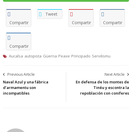
Tweet
Compartir
Compartir
Compartir
Compartir
Aucalsa
autopista
Güerna
Peaxe
Principado
Servilismu
Navegación
Previous Article
Next Article
de
Naval Azul y una fábrica
En defensa de los montes de
d’armamentu son
Tinéu y escontra la
entradas
incompatibles
repoblación con coniferes