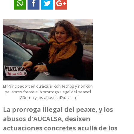
El ‘Principado’ tien qu’actuar con fechos y non con
pallabres frente a la prorroga illegal del peaxe’l
Güerna y los abusos d’Aucalsa
La prorroga illegal del peaxe, y los
abusos d’AUCALSA, desixen
actuaciones concretes acullá de los