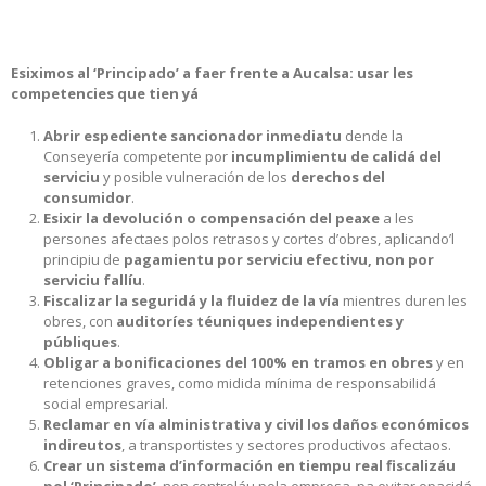
Esiximos al ‘Principado’ a faer frente a Aucalsa: usar les
competencies que tien yá
Abrir espediente sancionador inmediatu
dende la
Conseyería competente por
incumplimientu de calidá del
serviciu
y posible vulneración de los
derechos del
consumidor
.
Esixir la devolución o compensación del peaxe
a les
persones afectaes polos retrasos y cortes d’obres, aplicando’l
principiu de
pagamientu por serviciu efectivu, non por
serviciu fallíu
.
Fiscalizar la seguridá y la fluidez de la vía
mientres duren les
obres, con
auditoríes téuniques independientes y
públiques
.
Obligar a bonificaciones del 100% en tramos en obres
y en
retenciones graves, como midida mínima de responsabilidá
social empresarial.
Reclamar en vía alministrativa y civil los daños económicos
indireutos
, a transportistes y sectores productivos afectaos.
Crear un sistema d’información en tiempu real fiscalizáu