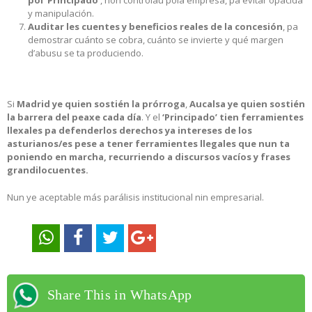
pol ‘Principado’
, non controláu pola empresa, pa evitar opacidá
y manipulación.
Auditar les cuentes y beneficios reales de la concesión
, pa
demostrar cuánto se cobra, cuánto se invierte y qué margen
d’abusu se ta produciendo.
Si
Madrid ye quien sostién la prórroga
,
Aucalsa ye quien sostién
la barrera del peaxe cada día
. Y el
‘Principado’ tien ferramientes
llexales pa defenderlos derechos ya intereses de los
asturianos/es pese a tener ferramientes llegales que nun ta
poniendo en marcha, recurriendo a discursos vacíos y frases
grandilocuentes.
Nun ye aceptable más parálisis institucional nin empresarial.
Share This in WhatsApp