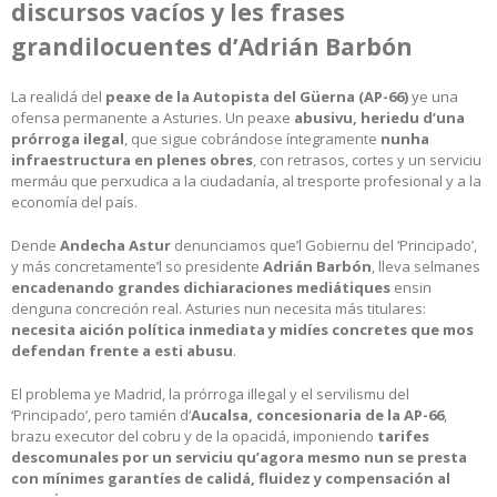
discursos vacíos y les frases
grandilocuentes d’Adrián Barbón
La realidá del
peaxe de la Autopista del Güerna (AP-66)
ye una
ofensa permanente a Asturies. Un peaxe
abusivu, heriedu d’una
prórroga ilegal
, que sigue cobrándose íntegramente
nunha
infraestructura en plenes obres
, con retrasos, cortes y un serviciu
mermáu que perxudica a la ciudadanía, al tresporte profesional y a la
economía del país.
Dende
Andecha Astur
denunciamos que’l Gobiernu del ‘Principado’,
y más concretamente’l so presidente
Adrián Barbón
, lleva selmanes
encadenando grandes dichiaraciones mediátiques
ensin
denguna concreción real. Asturies nun necesita más titulares:
necesita aición política inmediata y midíes concretes que mos
defendan frente a esti abusu
.
El problema ye Madrid, la prórroga illegal y el servilismu del
‘Principado’, pero tamién d’
Aucalsa, concesionaria de la AP-66
,
brazu executor del cobru y de la opacidá, imponiendo
tarifes
descomunales por un serviciu qu’agora mesmo nun se presta
con mínimes garantíes de calidá, fluidez y compensación al