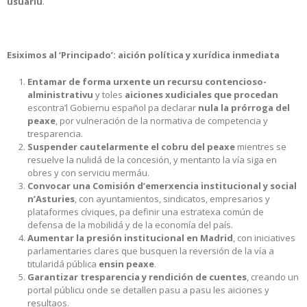
usuariu
.
Esiximos al ‘Principado’: aición política y xurídica inmediata
Entamar de forma urxente un recursu contencioso-
alministrativu
y toles
aiciones xudiciales que procedan
escontra’l Gobiernu español pa declarar
nula la prórroga del
peaxe
, por vulneración de la normativa de competencia y
tresparencia.
Suspender cautelarmente el cobru del peaxe
mientres se
resuelve la nulidá de la concesión, y mentanto la vía siga en
obres y con serviciu mermáu.
Convocar una Comisión d’emerxencia institucional y social
n’Asturies
, con ayuntamientos, sindicatos, empresarios y
plataformes cíviques, pa definir una estratexa común de
defensa de la mobilidá y de la economía del país.
Aumentar la presión institucional en Madrid
, con iniciatives
parlamentaries clares que busquen la reversión de la vía a
titularidá pública
ensin peaxe
.
Garantizar tresparencia y rendición de cuentes
, creando un
portal públicu onde se detallen pasu a pasu les aiciones y
resultaos.