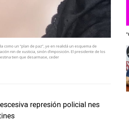
"
a como un “plan de paz”, ye en realidá un esquema de
ción nin de xusticia, sinón d’imposición. El presidente de los
lestina tien que desarmase, ceder
escesiva represión policial nes
tines