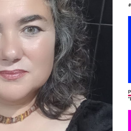
#
P
"