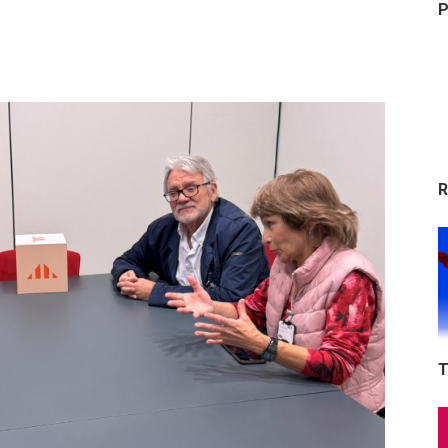
P
R
T