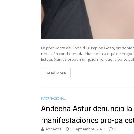
La propuesta de Donald Trump pa Gaza, presentad
rendición condicionada. Nun se fala equí de negocia
Estaos Xuníos propón un guión nel que la parte pa
Read More
INTERNACIONAL
Andecha Astur denuncia la 
manifestaciones pro-pales
Andecha
6 Septiembre, 2025
0