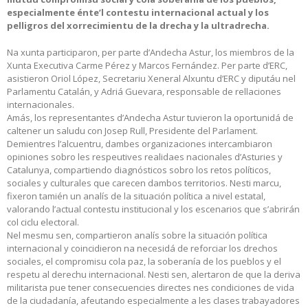
especialmente énte’l contestu internacional actual y los
pelligros del xorrecimientu de la drecha y la ultradrecha.
Na xunta participaron, per parte d’Andecha Astur, los miembros de la
Xunta Executiva Carme Pérez y Marcos Fernández. Per parte d’ERC,
asistieron Oriol López, Secretariu Xeneral Alxuntu d’ERC y diputáu nel
Parlamentu Catalán, y Adriá Guevara, responsable de rellaciones
internacionales.
Amás, los representantes d’Andecha Astur tuvieron la oportunidá de
caltener un saludu con Josep Rull, Presidente del Parlament.
Demientres l’alcuentru, dambes organizaciones intercambiaron
opiniones sobro les respeutives realidaes nacionales d’Asturies y
Catalunya, compartiendo diagnósticos sobro los retos políticos,
sociales y culturales que carecen dambos territorios. Nesti marcu,
fixeron tamién un analís de la situación política a nivel estatal,
valorando l’actual contestu institucional y los escenarios que s’abrirán
col ciclu electoral.
Nel mesmu sen, compartieron analís sobre la situación política
internacional y coincidieron na necesidá de reforciar los drechos
sociales, el compromisu cola paz, la soberanía de los pueblos y el
respetu al derechu internacional. Nesti sen, alertaron de que la deriva
militarista pue tener consecuencies directes nes condiciones de vida
de la ciudadanía, afeutando especialmente a les clases trabayadores