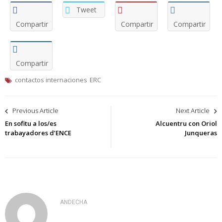
Tweet
Compartir
Compartir
Compartir
Compartir
contactos internaciones
ERC
Navegación
Previous Article
Next Article
de
En sofitu a los/es
Alcuentru con Oriol
trabayadores d’ENCE
Junqueras
entradas
ANDECHA