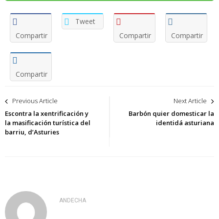
Tweet
Compartir
Compartir
Compartir
Compartir
Navegación
Previous Article
Next Article
de
Escontra la xentrificación y
Barbón quier domesticar la
la masificación turística del
identidá asturiana
entradas
barriu, d’Asturies
ANDECHA