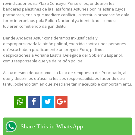
revindicaciones na Plaza Conceyu. Pente ellos, ondearon les
banderes palestines de la Plataforma Asturies por Palestina cuyos
portadores, ensin que mediare conflictu, altercáu o provocación dala
foron interpelaos pola Policía Nacional ya identificaos como si
tuvieren cometiendo dalgún delitu.
Dende Andecha Astur consideramos inxustificada y
desproporcionada la aición policial, exercida contra unes persones
qu’escuchaben pacíficamente un pregón. Poro, pidimos
desplicaciones a Adriana Lastra, Delegada del Gobiernu Español,
comu responsable que ye de l’aición policial.
Asina mesmo denunciamos la falta de rempuesta del Principado, al
que-y desixímos qu’asuma les sos responsabilidaes faciendo otru
tantu, pidiendo tamién que s’esclarie tan inaceutable comportamientu.
Share This in WhatsApp