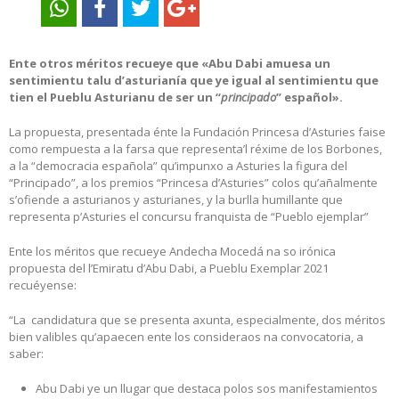
Ente otros méritos recueye que «Abu Dabi amuesa un
sentimientu talu d’asturianía que ye igual al sentimientu que
tien el Pueblu Asturianu de ser un “
principado
” español».
La propuesta, presentada énte la Fundación Princesa d’Asturies faise
como rempuesta a la farsa que representa’l réxime de los Borbones,
a la “democracia española” qu’impunxo a Asturies la figura del
“Principado”, a los premios “Princesa d’Asturies” colos qu’añalmente
s’ofiende a asturianos y asturianes, y la burlla humillante que
representa p’Asturies el concursu franquista de “Pueblo ejemplar”
Ente los méritos que recueye Andecha Mocedá na so irónica
propuesta del l’Emiratu d’Abu Dabi, a Pueblu Exemplar 2021
recuéyense:
“La candidatura que se presenta axunta, especialmente, dos méritos
bien valibles qu’apaecen ente los consideraos na convocatoria, a
saber:
Abu Dabi ye un llugar que destaca polos sos manifestamientos