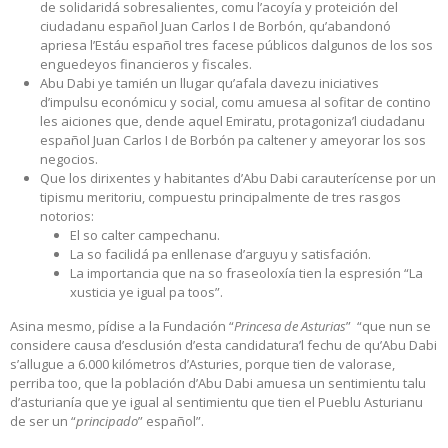
de solidaridá sobresalientes, comu l’acoyía y proteición del
ciudadanu español Juan Carlos I de Borbón, qu’abandonó
apriesa l’Estáu español tres facese públicos dalgunos de los sos
enguedeyos financieros y fiscales.
Abu Dabi ye tamién un llugar qu’afala davezu iniciatives
d’impulsu económicu y social, comu amuesa al sofitar de contino
les aiciones que, dende aquel Emiratu, protagoniza’l ciudadanu
español Juan Carlos I de Borbón pa caltener y ameyorar los sos
negocios.
Que los dirixentes y habitantes d’Abu Dabi carauterícense por un
tipismu meritoriu, compuestu principalmente de tres rasgos
notorios:
El so calter campechanu.
La so facilidá pa enllenase d’arguyu y satisfación.
La importancia que na so fraseoloxía tien la espresión “La
xusticia ye igual pa toos”.
Asina mesmo, pídise a la Fundación “
Princesa de Asturias
” “que nun se
considere causa d’esclusión d’esta candidatura’l fechu de qu’Abu Dabi
s’allugue a 6.000 kilómetros d’Asturies, porque tien de valorase,
perriba too, que la población d’Abu Dabi amuesa un sentimientu talu
d’asturianía que ye igual al sentimientu que tien el Pueblu Asturianu
de ser un “
principado
” español”.