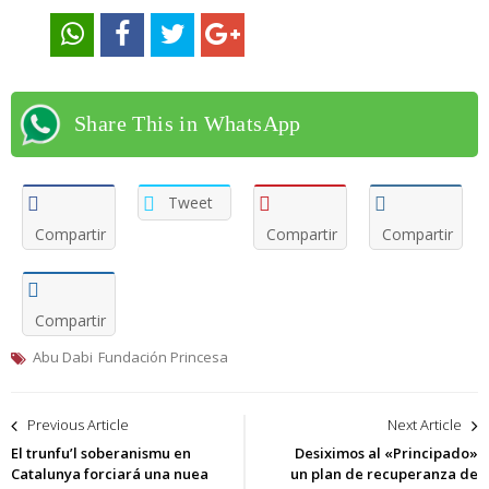
Share This in WhatsApp
Tweet
Compartir
Compartir
Compartir
Compartir
Abu Dabi
Fundación Princesa
Navegación
Previous Article
Next Article
de
El trunfu’l soberanismu en
Desiximos al «Principado»
Catalunya forciará una nuea
un plan de recuperanza de