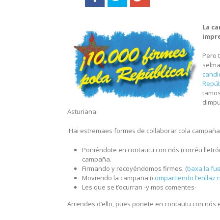
La c
impre
Pero 
selma
candi
Repúb
tamos
dimpu
Asturiana.
Hai estremaes formes de collaborar cola campaña
Poniéndote en contautu con nós (corréu lletrón
campaña.
Firmando y recoyéndomos firmes. (
baxa la fu
Moviendo la campaña (c
ompartiendo l’enllaz 
Les que se t’ocurran -y mos comentes-
Arrendes d’ello, pues ponete en contautu con nós 