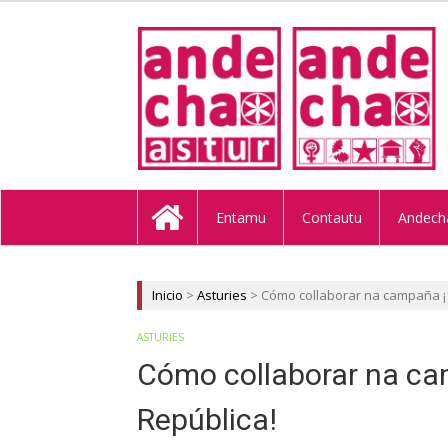
ANDECHA A
Entamu
Contautu
Andech
Inicio
>
Asturies
>
Cómo collaborar na campaña ¡1
ASTURIES
Cómo collaborar na ca
República!