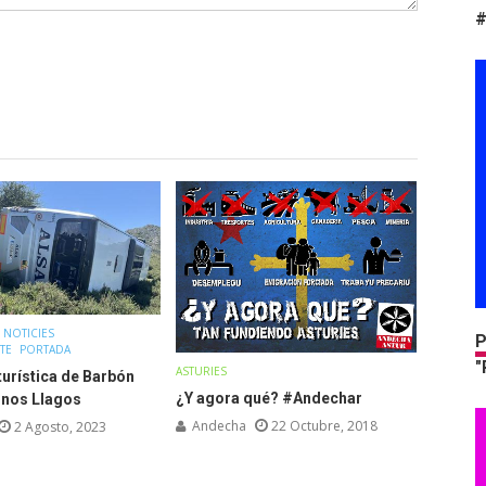
#
 NOTICIES
P
TE
PORTADA
"
ASTURIES
 turística de Barbón
¿Y agora qué? #Andechar
 nos Llagos
Andecha
22 Octubre, 2018
2 Agosto, 2023