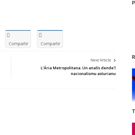
P
Compartir
Compartir
R
Next Article
L’Ária Metropolitana. Un analís dende’l
nacionalismu asturianu
T