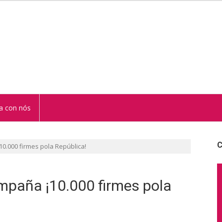
STUR
a con nós
C
0.000 firmes pola República!
mpaña ¡10.000 firmes pola