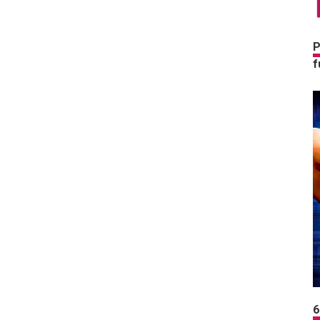
P
f
6