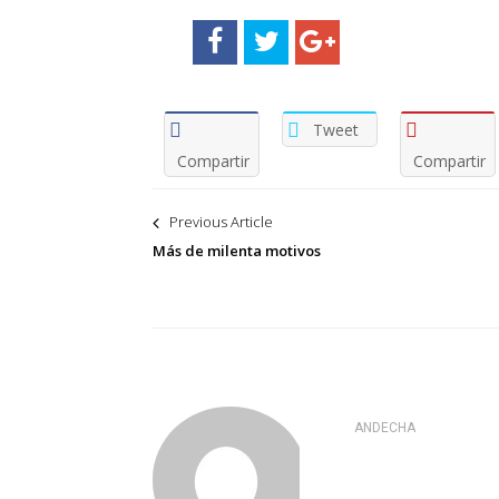
Tweet
Compartir
Compartir
Navegación
Previous Article
de
Más de milenta motivos
entradas
ANDECHA