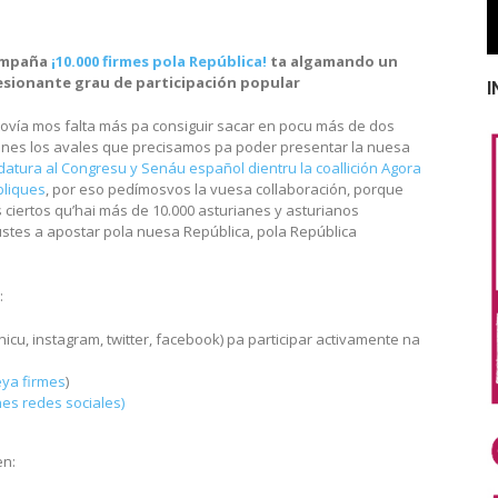
ampaña
¡10.000 firmes pola República!
ta algamando un
sionante grau de participación popular
I
tovía mos falta más pa consiguir sacar en pocu más de dos
nes los avales que precisamos pa poder presentar la nuesa
datura al Congresu y Senáu español dientru la coallición Agora
liques
, por eso pedímosvos la vuesa collaboración, porque
 ciertos qu’hai más de 10.000 asturianes y asturianos
stes a apostar pola nuesa República, pola República
:
icu, instagram, twitter, facebook) pa participar activamente na
eya firmes
)
nes redes sociales)
en: