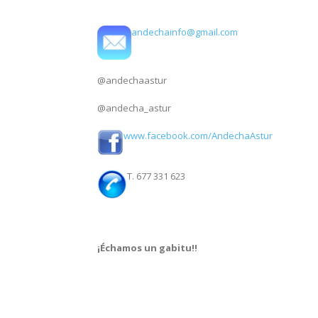
andechainfo@gmail.com
@andechaastur
@andecha_astur
www.facebook.com/AndechaAstur
T. 677 331 623
¡Échamos un gabitu!!