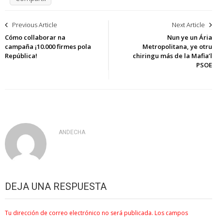
Navegación
Previous Article
Next Article
de
Cómo collaborar na
Nun ye un Ária
campaña ¡10.000 firmes pola
Metropolitana, ye otru
entradas
República!
chiringu más de la Mafia’l
PSOE
ANDECHA
DEJA UNA RESPUESTA
Tu dirección de correo electrónico no será publicada.
Los campos