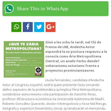
Share This in WhatsApp
Güei a les ochu la tardi, nel Clú de
Prensa de LNE, Andecha Astur
espondrá la so postura respeutu a la
conocía como Ária Metropolitana
Cientral, un analís fechu dende’l
soberanismu asturianu frente a
proyeutos provincianizaores.
Llucía Fernández, candidata d’Andecha
Astur al Congresu español, sedrá quien presente l’actu cincando
dellos aspeutos de la problemática qu’implica l’Ária Metropolitana,
cuntándose asina mesmo cola participación de David M. Rivas,
profesor d’Estructura económica na Universidá Autónoma de Madrí,
Roberto González Quevedo, doctor n’Antropoloxía y Xose Nel Riesgo,
Xeógrafu y espertu’n Desendolcu Llocal, qu’analizarán el mencionáu