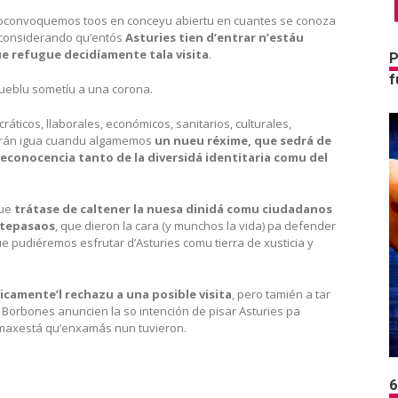
toconvoquemos toos en conceyu abiertu en cuantes se conoza
, considerando qu’entós
Asturies tien d’entrar n’estáu
ue refugue decidíamente tala visita
.
P
f
ueblu sometíu a una corona.
áticos, llaborales, económicos, sanitarios, culturales,
ndrán igua cuandu algamemos
un nueu réxime, que sedrá de
 reconocencia tanto de la diversidá identitaria comu del
que
trátase de caltener la nuesa dinidá comu ciudadanos
antepasaos
, que dieron la cara (y munchos la vida) pa defender
e pudiéremos esfrutar d’Asturies comu tierra de xusticia y
icamente’l rechazu a una posible visita
, pero tamién a tar
 Borbones anuncien la so intención de pisar Asturies pa
a maxestá qu’enxamás nun tuvieron.
6