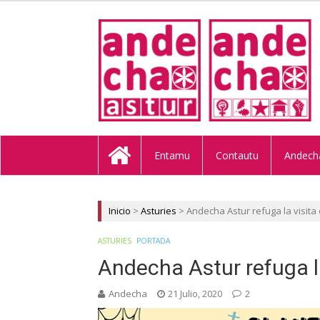
ANDECHA A
Entamu
Contautu
Andech
Inicio
>
Asturies
>
Andecha Astur refuga la visita
ASTURIES
PORTADA
Andecha Astur refuga l
Andecha
21 Julio, 2020
2