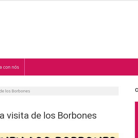
STUR
a con nós
C
 de los Borbones
a visita de los Borbones