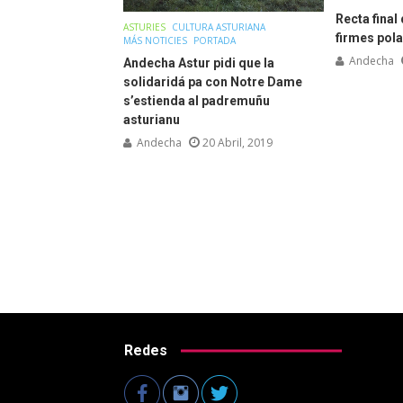
Recta final
ASTURIES
CULTURA ASTURIANA
firmes pola
MÁS NOTICIES
PORTADA
Andecha
Andecha Astur pidi que la
solidaridá pa con Notre Dame
s’estienda al padremuñu
asturianu
Andecha
20 Abril, 2019
Redes