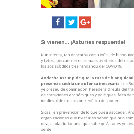
Si vienen… ¡Asturies respuende!
Nun intentu, tan descaráu comu inútil, de blanquiar 
y Letizia percuerren estremaos territorios del est
los sos súbditos tres l’andanciu del COVID19.
Andecha Astur pide que la ruta de blanquiami
presencia sedría una ofensa inecesaria
. Los B
ye preséu de dominación, heredera direuta del fran
de corruciones económiques y polítiques, falta de
medieval de tresmisión xenética del poder.
Sicasí, en prevención de lo que puea asoceder, An
organizaciones que n’Asturies saben que nun somo
otra, a tola ciudadanía que sabe qu’Asturies ye una t
xente.