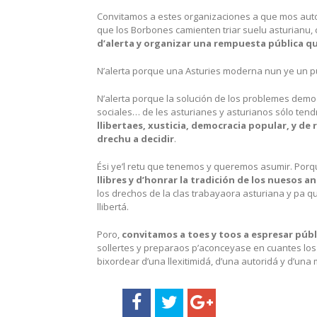
Convitamos a estes organizaciones a que mos au
que los Borbones camienten triar suelu asturianu
d’alerta y organizar una rempuesta pública q
N’alerta porque una Asturies moderna nun ye un p
N’alerta porque la solución de los problemes democr
sociales… de les asturianes y asturianos sólo te
llibertaes, xusticia, democracia popular, y de
drechu a decidir
.
Ési ye’l retu que tenemos y queremos asumir. Por
llibres y d’honrar la tradición de los nuesos 
los drechos de la clas trabayaora asturiana y pa qu
llibertá.
Poro,
convitamos a toes y toos a espresar públ
sollertes y preparaos p’aconceyase en cuantes los
bixordear d’una llexitimidá, d’una autoridá y d’un