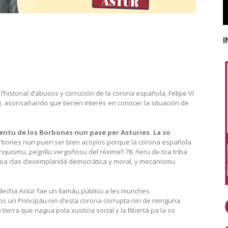
I
l’historial d’abusos y corrución de la corona española, Felipe VI
áu, asonsañando que tienen interés en conocer la situación de
entu de los Borbones nun pase per Asturies. La so
orbones nun puen ser bien acoyíos porque la corona española
quismu, pegollu vergoñosu del réxime’l 78, ñeru de toa triba
 toa clas d’exemplaridá democrática y moral, y mecanismu
decha Astur fae un llamáu públicu a les munches
s un Principáu nin d’esta corona corrupta nin de nenguna
ierra que nagua pola xusticia social y la llibertá pa la so