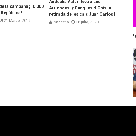
Andecha Astur lleva a Les
 de la campaña ¡10.000
Arriondes, y Cangues d’Onís la
 República!
retirada de les cais Juan Carlos I
21 Marzo, 2019
Andecha
18 Julio, 2020
"