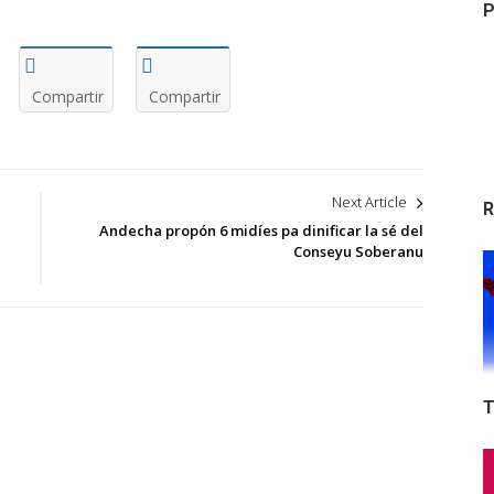
P
Compartir
Compartir
Next Article
R
Andecha propón 6 midíes pa dinificar la sé del
Conseyu Soberanu
T