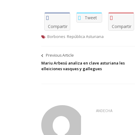
Tweet
Compartir
Compartir
Borbones
República Asturiana
Navegación
Previous Article
de
Mariu Arbesú analiza en clave asturiana les
elleiciones vasques y gallegues
entradas
ANDECHA