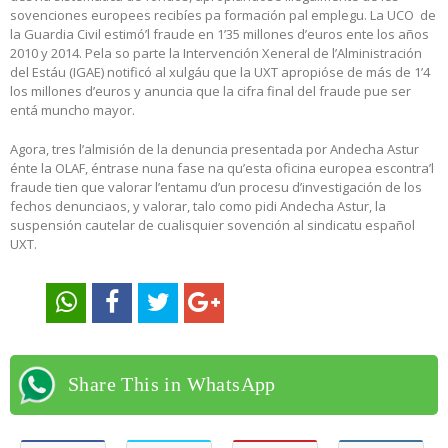
sovenciones europees recibíes pa formación pal emplegu. La UCO
de
la Guardia Civil estimó’l fraude en 1’35 millones d’euros ente los años
2010 y 2014. Pela so parte la Intervención Xeneral de l’Alministración
del Estáu (IGAE) notificó al xulgáu que la UXT apropióse de más de 1’4
los millones d’euros y anuncia que la cifra final del fraude pue ser
entá muncho mayor.
Agora, tres l’almisión de la denuncia presentada por Andecha Astur
énte la OLAF, éntrase nuna fase na qu’esta oficina europea escontra’l
fraude tien que valorar l’entamu d’un procesu d’investigación de los
fechos denunciaos, y valorar, talo como pidi Andecha Astur, la
suspensión cautelar de cualisquier sovención al sindicatu español
UXT.
Share This in WhatsApp