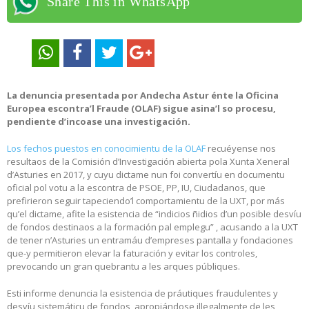
Share This in WhatsApp
La denuncia presentada por Andecha Astur énte la Oficina
Europea escontra’l Fraude (OLAF) sigue asina’l so procesu,
pendiente d’incoase una investigación.
Los fechos puestos en conocimientu de la OLAF
recuéyense nos
resultaos de la Comisión d’Investigación abierta pola Xunta Xeneral
d’Asturies en 2017, y cuyu dictame nun foi convertíu en documentu
oficial pol votu a la escontra de PSOE, PP, IU, Ciudadanos, que
prefirieron seguir tapeciendo’l comportamientu de la UXT, por más
qu’el dictame, afite la esistencia de “indicios ñidios d’un posible desvíu
de fondos destinaos a la formación pal emplegu” , acusando a la UXT
de tener n’Asturies un entramáu d’empreses pantalla y fondaciones
que-y permitieron elevar la faturación y evitar los controles,
prevocando un gran quebrantu a les arques públiques.
Esti informe denuncia la esistencia de práutiques fraudulentes y
desvíu sistemáticu de fondos, apropiándose illegalmente de les