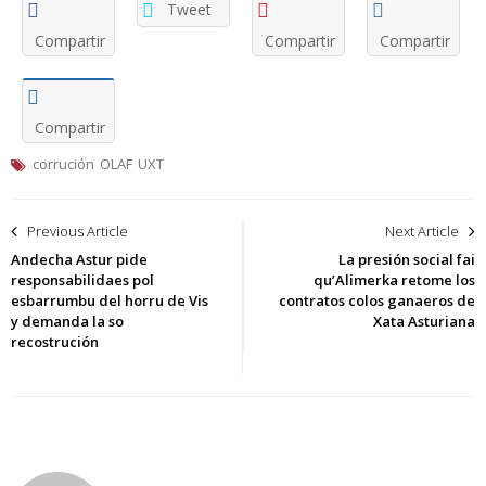
Tweet
Compartir
Compartir
Compartir
Compartir
corrución
OLAF
UXT
Navegación
Previous Article
Next Article
de
Andecha Astur pide
La presión social fai
responsabilidaes pol
qu’Alimerka retome los
entradas
esbarrumbu del horru de Vis
contratos colos ganaeros de
y demanda la so
Xata Asturiana
recostrución