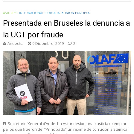
ASTURIES
INTERNACIONAL
PORTADA
XUNIÓN EUROPEA
Presentada en Bruseles la denuncia a
la UGT por fraude
Andecha
9 Diciembre, 2019
2
El Secretariu Xeneral d’Andecha Astur desixe una xusticia exemplar
pa los que ficieron del “Principado” un réxime de corrución sistémica