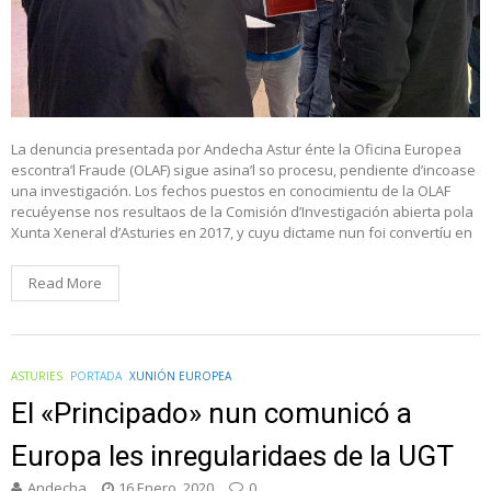
La denuncia presentada por Andecha Astur énte la Oficina Europea
escontra’l Fraude (OLAF) sigue asina’l so procesu, pendiente d’incoase
una investigación. Los fechos puestos en conocimientu de la OLAF
recuéyense nos resultaos de la Comisión d’Investigación abierta pola
Xunta Xeneral d’Asturies en 2017, y cuyu dictame nun foi convertíu en
Read More
ASTURIES
PORTADA
XUNIÓN EUROPEA
El «Principado» nun comunicó a
Europa les inregularidaes de la UGT
Andecha
16 Enero, 2020
0