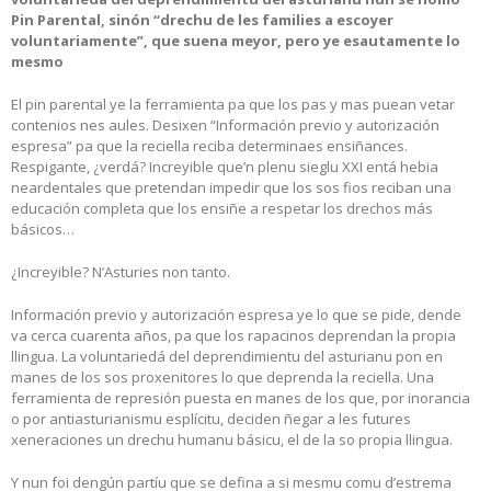
Pin Parental, sinón “drechu de les families a escoyer
voluntariamente”, que suena meyor, pero ye esautamente lo
mesmo
El pin parental ye la ferramienta pa que los pas y mas puean vetar
contenios nes aules. Desixen “Información previo y autorización
espresa” pa que la reciella reciba determinaes ensiñances.
Respigante, ¿verdá? Increyible que’n plenu sieglu XXI entá hebia
neardentales que pretendan impedir que los sos fios reciban una
educación completa que los ensiñe a respetar los drechos más
básicos…
¿Increyible? N’Asturies non tanto.
Información previo y autorización espresa ye lo que se pide, dende
va cerca cuarenta años, pa que los rapacinos deprendan la propia
llingua. La voluntariedá del deprendimientu del asturianu pon en
manes de los sos proxenitores lo que deprenda la reciella. Una
ferramienta de represión puesta en manes de los que, por inorancia
o por antiasturianismu esplícitu, deciden ñegar a les futures
xeneraciones un drechu humanu básicu, el de la so propia llingua.
Y nun foi dengún partíu que se defina a si mesmu comu d’estrema