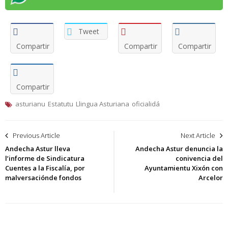
Tweet
Compartir
Compartir
Compartir
Compartir
asturianu
Estatutu
Llingua Asturiana
oficialidá
Navegación
Previous Article
Next Article
de
Andecha Astur lleva
Andecha Astur denuncia la
l’informe de Sindicatura
conivencia del
entradas
Cuentes a la Fiscalía, por
Ayuntamientu Xixón con
malversaciónde fondos
Arcelor