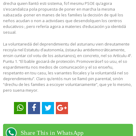
drecha quien llantó esti sistema, fo’l mesmu PSOE qu’agora
s’escandaliza pola propuesta de poner en marcha la mesma
xabazada -poner en manes de les families la decisión de qué los
neños acudan o non a actividaes que desendolquen los centros
educativos-, pero refería agora a materies d’educación ya identidá
sesual.
La voluntariedá del deprendimientu del asturianu vien direutamente
recoyía nel Estatutu d’autonomía, (istauráu antidemocráticamente,
ensin cuntar col votu de los asturianos), en concreto, nel so Artículu 4º.
Puntu 1. “El bable gociará de proteición. Promoveráse’l so usu, el so
espardimientu nos medios de comunicación y el so enseñu,
respetanto en tou casu, les variantes llocales y la voluntaridá nel so
deprendimientu”. Claro qu’entós nun se llamó pin parental, sinón
“drechu de les families a escoyer voluntariamente”, que ye lo mesmo,
pero suena meyor.
Share This in WhatsApp