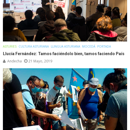
ASTURIES
CULTURA ASTURIANA
LLINGUA ASTURIANA
MOCEDÁ
PORTADA
Llucía Fernández: Tamos faciéndolo bien, tamos faciendo País
Andecha
21 Mayo, 2019