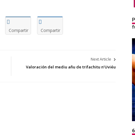
P
f
Compartir
Compartir
Next Article
Valoración del mediu añu de trifachitu n’Uviéu
6