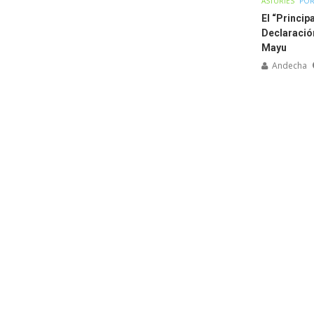
ASTURIES
POR
El “Princip
Declaració
Mayu
Andecha