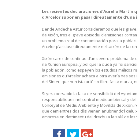
Les recientes declaraciones d’Aurelio Martín 
d’Arcelor suponen pasar direutamente d’una in
Dende Andecha Astur consideramos que les graves 
de Xixón, tres el grave episodiu d’emisiones conta
un problema real de contaminación para la població
Arcelor p’asitiase direutamente nel tarrén de la con
Xixón carez de continuo d’un severu problema de 
na Xunión Europea, y pol que la ciudá yá foi sanci
la población, como espeyen los estudios mélicos rial
emisiones qu’Arcelor achaca a otra avería nes sos r
del Sínter, que nun istalará’l so filtru fasta marzu,
Si yera persabío la falta de sensibilidá del Ayunta
responsabilidaes nel control medioambiental y defe
Conceyal de Mediu Ambiente y Movilidá de Xixón, r
que demientres dos díis vienen anubriendo’l cielu 
empresa en detrimentu del drechu a la salú de los 