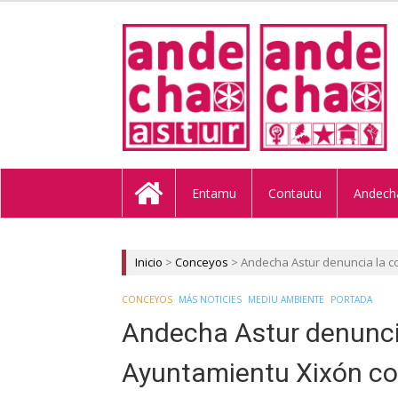
ANDECHA A
Entamu
Contautu
Andech
Inicio
>
Conceyos
>
Andecha Astur denuncia la c
CONCEYOS
MÁS NOTICIES
MEDIU AMBIENTE
PORTADA
Andecha Astur denuncia
Ayuntamientu Xixón co