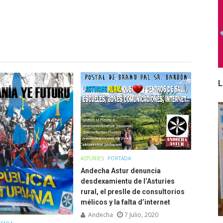
L
ASTURIES
PORTADA
Andecha Astur denuncia
desdexamientu de l’Asturies
rural, el preslle de consultorios
mélicos y la falta d’internet
Andecha
7 Julio, 2020