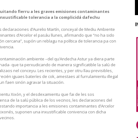
quitando fierru a les graves emisiones contaminantes
xustificable tolerancia a la complicidá dafechu
I
declaraciones d’Aurelio Martín, conceyal de Mediu Ambiente
minantes d’Arcelor el pasáu llunes, afirmando que “no ha sido
n cercana”, supón un reblagu na política de tolerancia pa con
ivencia.
contaminación ambiente –del qu’Andecha Astur ya diera parte
onada- que ta perxudicando de manera significatible la salú de
izaos nel conceyu. Les recientes, y per otru llau previsibles,
ecién iguaes bateríes de cok, amestaes al furrulamientu illegal
 nun faen sinón agravar la situación.
mientu Xixón, y el desdexamientu que fai de les sos
nsa de la salú pública de los vecinos, les declaraciones del
estando importancia a les emisiones contaminantes d’Arcelor
xixonés, suponen una inxustificable conivencia con dicha
vecinos.