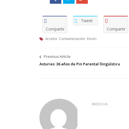
Tweet
Compartir
Compartir
Arcelor
Contaminación
Xixón
Navegación
Previous Article
de
Asturies: 36 años de Pin Parental llingüísticu
entradas
ANDECHA