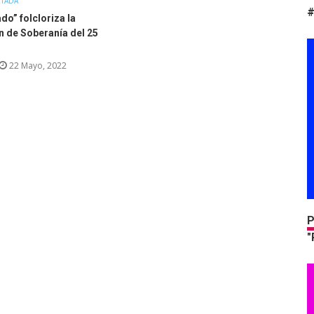
TADA
#
ado” folcloriza la
n de Soberanía del 25
22 Mayo, 2022
P
"