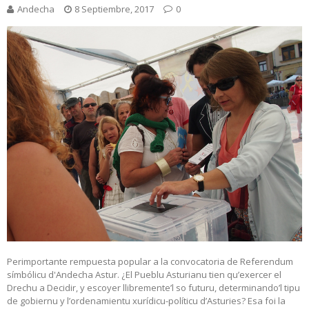
Andecha
8 Septiembre, 2017
0
Perimportante rempuesta popular a la convocatoria de Referendum
símbólicu d'Andecha Astur. ¿El Pueblu Asturianu tien qu’exercer el
Drechu a Decidir, y escoyer llibremente’l so futuru, determinando’l tipu
de gobiernu y l’ordenamientu xurídicu-políticu d’Asturies? Esa foi la