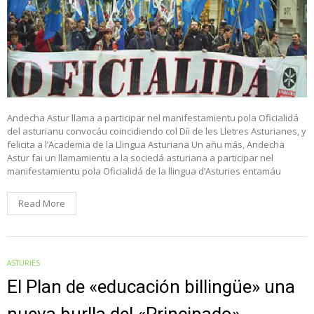
Andecha Astur llama a participar nel manifestamientu pola Oficialidá
del asturianu convocáu coincidiendo col Díi de les Lletres Asturianes, y
felicita a l’Academia de la Llingua Asturiana Un añu más, Andecha
Astur fai un llamamientu a la sociedá asturiana a participar nel
manifestamientu pola Oficialidá de la llingua d’Asturies entamáu
Read More
ASTURIES
El Plan de «educación billingüe» una
nueva burlla del «Principado»