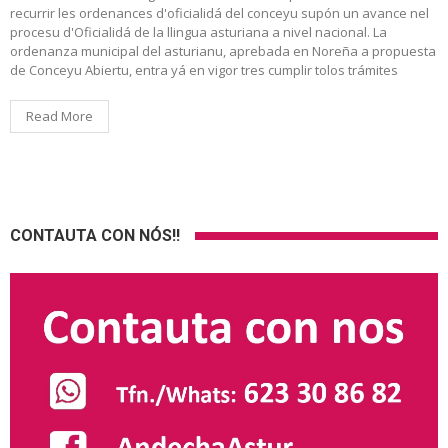
recurrir les ordenances d'oficialidá del conceyu supón un avance nel
procesu d'Oficialidá de la llingua asturiana a nivel nacional. La
ordenanza municipal del asturianu, aprebada en Noreña a propuesta
de Conceyu Abiertu, entra yá en vigor tres cumplir tolos trámites
Read More
CONTAUTA CON NÓS!!