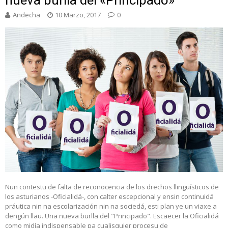
Andecha
10 Marzo, 2017
0
Nun contestu de falta de reconocencia de los drechos llingüísticos de
los asturianos -Oficialidá-, con calter escepcional y ensin continuidá
práutica nin na escolarización nin na sociedá, esti plan ye un viaxe a
dengún llau. Una nueva burlla del "Principado". Escaecer la Oficialidá
como midía indispensable pa cualisquier procesu de