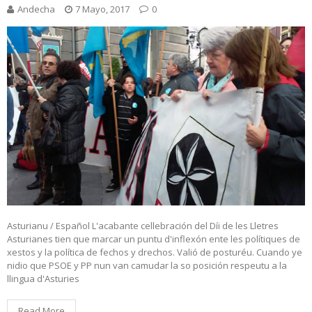
Andecha
7 Mayo, 2017
0
Asturianu / Español L'acabante cellebración del Díi de les Lletres
Asturianes tien que marcar un puntu d'inflexón ente les polítiques de
xestos y la política de fechos y drechos. Valió de posturéu. Cuando ye
nidio que PSOE y PP nun van camudar la so posición respeutu a la
llingua d'Asturies
Read More