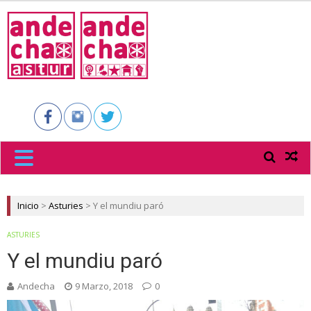
ANDECHA
ASTUR
Inicio
>
Asturies
>
Y el mundiu paró
ASTURIES
Y el mundiu paró
Andecha
9 Marzo, 2018
0