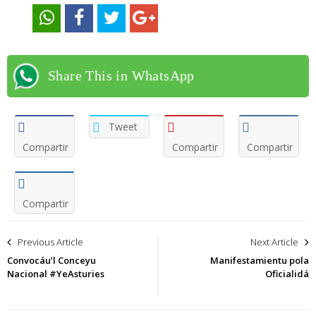
Share This in WhatsApp
Tweet
Compartir
Compartir
Compartir
Compartir
Navegación
Previous Article
Next Article
de
Convocáu’l Conceyu
Manifestamientu pola
Nacional #YeAsturies
Oficialidá
entradas