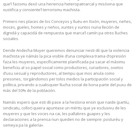
que’l facismu dexó una heriencia heteropatriarcal y misóxina que
xustifica y consiente’l terrorismu machista.
Primero nes places de los Conceyos y lluéu en Xixón, muyeres, neñes,
moces, güeles, homes y neños, xuntes y xuntos nuna lleción de
dignidá y capacidá de rempuesta que marca’l camín pa otres lluches
sociales.
Dende Andecha Muyer queremos denunciar nesti díi que la violencia
machista ye námás la pica visible d’una complexa trama d’opresión
faza les muyeres, específicamente planificada pa sacar el másimu
beneficiu al so papel social como productores, curiadores, oxetos
d’usu sesual y reproductores, al tiempu que mos anula como
presones, torgándomos per tolos medios la participación social y
política, privando a cualisquier llucha social de bona parte del puxu de
más del 50% de la población.
Namás espero que esti díi pase a la hestoria ensin que naide (partíu,
sindicatu, collor) quiera apuntase un méritu que ye esclusivu de les
muyeres y que les voces na cai, les pallabres guapes y les
declaraciones a la prensa nun queden no de siempre: posturéu y
semeya pa la galería».