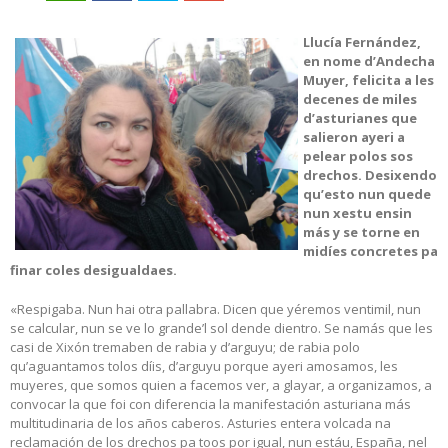
Llucía Fernández,
en nome d’Andecha
Muyer, felicita a les
decenes de miles
d’asturianes que
salieron ayeri a
pelear polos sos
drechos. Desixendo
qu’esto nun quede
nun xestu ensin
más y se torne en
midíes concretes pa
finar coles desigualdaes.
«Respigaba. Nun hai otra pallabra. Dicen que yéremos ventimil, nun
se calcular, nun se ve lo grande’l sol dende dientro. Se namás que les
casi de Xixón tremaben de rabia y d’arguyu; de rabia polo
qu’aguantamos tolos díis, d’arguyu porque ayeri amosamos, les
muyeres, que somos quien a facemos ver, a glayar, a organizamos, a
convocar la que foi con diferencia la manifestación asturiana más
multitudinaria de los años caberos. Asturies entera volcada na
reclamación de los drechos pa toos por igual, nun estáu, España, nel