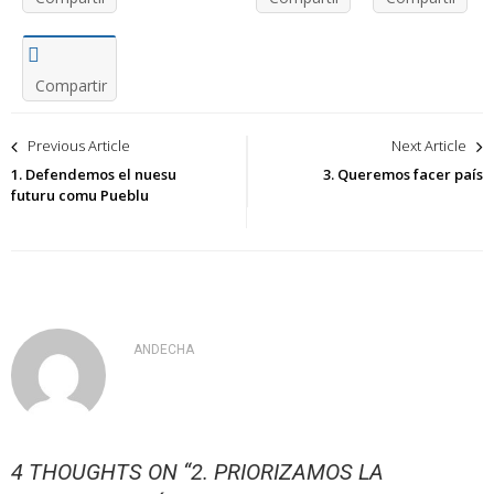
Compartir
Navegación
Previous Article
Next Article
de
1. Defendemos el nuesu
3. Queremos facer país
futuru comu Pueblu
entradas
ANDECHA
4 THOUGHTS ON “
2. PRIORIZAMOS LA