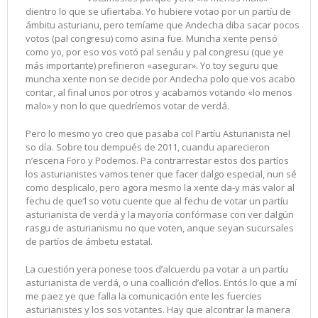
dientro lo que se ufiertaba. Yo hubiere votao por un partíu de
ámbitu asturianu, pero temíame que Andecha diba sacar pocos
votos (pal congresu) como asina fue. Muncha xente pensó
como yo, por eso vos votó pal senáu y pal congresu (que ye
más importante) prefirieron «asegurar». Yo toy seguru que
muncha xente non se decide por Andecha polo que vos acabo
contar, al final unos por otros y acabamos votando «lo menos
malo» y non lo que quedríemos votar de verdá.
Pero lo mesmo yo creo que pasaba col Partíu Asturianista nel
so día. Sobre tou dempués de 2011, cuandu aparecieron
n’escena Foro y Podemos. Pa contrarrestar estos dos partíos
los asturianistes vamos tener que facer dalgo especial, nun sé
como desplicalo, pero agora mesmo la xente da-y más valor al
fechu de que’l so votu cuente que al fechu de votar un partíu
asturianista de verdá y la mayoría confórmase con ver dalgún
rasgu de asturianismu no que voten, anque seyan sucursales
de partíos de ámbetu estatal.
La cuestión yera ponese toos d’alcuerdu pa votar a un partíu
asturianista de verdá, o una coallición d’ellos. Entós lo que a mí
me paez ye que falla la comunicación ente les fuercies
asturianistes y los sos votantes. Hay que alcontrar la manera