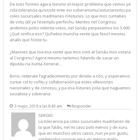
De toes formes agora mesmo el mayor problema que vemos ye
cola tolerancia qu’esiste ente esi soberanismu/asturianismu pa
coles sucursales madrilanes n’Asturies. Lo que mos cuntabes
de votu útil ye l’exemplu perfechu. Mentes nel Congresu
andemos polos milenta votos, nel Senáu perpasemos los 5.600
¿Qué sinifica eso? Qu’hebio muncha xente que fexo’l mesmu
analís que ficiste tu.
¿Maxines que toa esa xente que mos votó al Senáu mos votara
al Congresu? Agora mesmo taríemos falando de sacar un
diputáu na Xunta Xeneral…
Bono, reiterate l’agradecimientu por dirixite a nós, y esperamos
cuntar col to sofitu y collaboración pa estes elleiciones
nacionales y de conceyu, y pa esa Asturies pola que naguamos:
socialista y soberana.
3 mayo, 2019 a las 8:43 am
Responder
SERGIO
La tolerancia pa coles sucursales madrilanes de
la que faláis, nel mi casu polo menos y de xuru
que en munchos otros casos, nun ye por gustu,
votámoslos porque yera «lo menos malo»