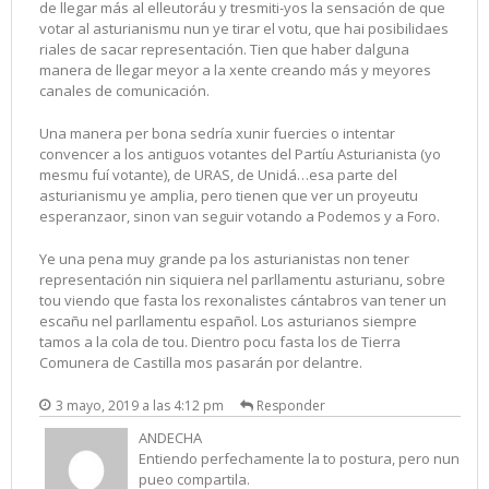
de llegar más al elleutoráu y tresmiti-yos la sensación de que
votar al asturianismu nun ye tirar el votu, que hai posibilidaes
riales de sacar representación. Tien que haber dalguna
manera de llegar meyor a la xente creando más y meyores
canales de comunicación.
Una manera per bona sedría xunir fuercies o intentar
convencer a los antiguos votantes del Partíu Asturianista (yo
mesmu fuí votante), de URAS, de Unidá…esa parte del
asturianismu ye amplia, pero tienen que ver un proyeutu
esperanzaor, sinon van seguir votando a Podemos y a Foro.
Ye una pena muy grande pa los asturianistas non tener
representación nin siquiera nel parllamentu asturianu, sobre
tou viendo que fasta los rexonalistes cántabros van tener un
escañu nel parllamentu español. Los asturianos siempre
tamos a la cola de tou. Dientro pocu fasta los de Tierra
Comunera de Castilla mos pasarán por delantre.
3 mayo, 2019 a las 4:12 pm
Responder
ANDECHA
Entiendo perfechamente la to postura, pero nun
pueo compartila.