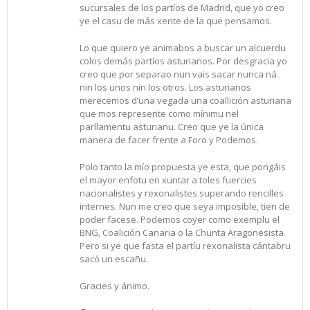
sucursales de los partíos de Madrid, que yo creo
ye el casu de más xente de la que pensamos.
Lo que quiero ye animabos a buscar un alcuerdu
colos demás partíos asturianos. Por desgracia yo
creo que por separao nun vais sacar nunca ná
nin los unos nin los otros. Los asturianos
merecemos d’una vegada una coallición asturiana
que mos represente como mínimu nel
parllamentu asturianu. Creo que ye la única
manera de facer frente a Foro y Podemos.
Polo tanto la mío propuesta ye esta, que pongáis
el mayor enfotu en xuntar a toles fuercies
nacionalistes y rexonalistes superando rencilles
internes. Nun me creo que seya imposible, tien de
poder facese. Podemos coyer como exemplu el
BNG, Coalición Canaria o la Chunta Aragonesista.
Pero si ye que fasta el partíu rexonalista cántabru
sacó un escañu.
Gracies y ánimo.