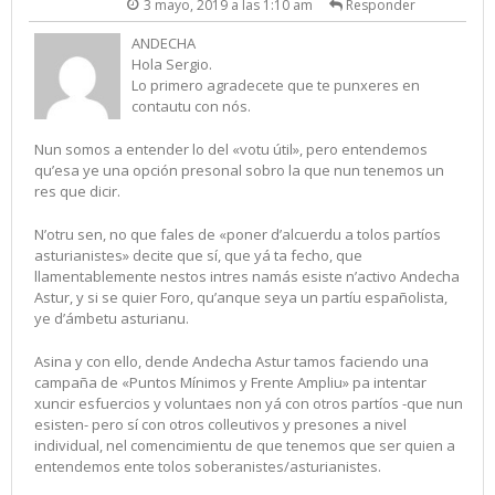
3 mayo, 2019 a las 1:10 am
Responder
ANDECHA
Hola Sergio.
Lo primero agradecete que te punxeres en
contautu con nós.
Nun somos a entender lo del «votu útil», pero entendemos
qu’esa ye una opción presonal sobro la que nun tenemos un
res que dicir.
N’otru sen, no que fales de «poner d’alcuerdu a tolos partíos
asturianistes» decite que sí, que yá ta fecho, que
llamentablemente nestos intres namás esiste n’activo Andecha
Astur, y si se quier Foro, qu’anque seya un partíu españolista,
ye d’ámbetu asturianu.
Asina y con ello, dende Andecha Astur tamos faciendo una
campaña de «Puntos Mínimos y Frente Ampliu» pa intentar
xuncir esfuercios y voluntaes non yá con otros partíos -que nun
esisten- pero sí con otros colleutivos y presones a nivel
individual, nel comencimientu de que tenemos que ser quien a
entendemos ente tolos soberanistes/asturianistes.