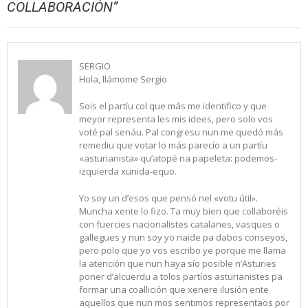
COLLABORACIÓN
”
SERGIO
Hola, llámome Sergio
Sois el partíu col que más me identifico y que
meyor representa les mis idees, pero solo vos
voté pal senáu. Pal congresu nun me quedó más
remediu que votar lo más parecío a un partíu
«asturianista» qu’atopé na papeleta: podemos-
izquierda xunida-equo.
Yo soy un d’esos que pensó nel «votu útil».
Muncha xente lo fizo. Ta muy bien que collaboréis
con fuercies nacionalistes catalanes, vasques o
gallegues y nun soy yo naide pa dabos conseyos,
pero polo que yo vos escribo ye porque me llama
la atención que nun haya sío posible n’Asturies
poner d’alcuerdu a tolos partíos asturianistes pa
formar una coallición que xenere ilusión ente
aquellos que nun mos sentimos representaos por