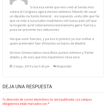
Si toa esa xente que mos votó al Senáu mos
votara al Congresu agora mesmo taríemos falando de sacar
un diputáu na Xunta Xeneral… esi supuestu «votu útil» que fai
que se vote a sucursales madrilanes nel nuesu país ye’l que
ta torgando qu’el soberanismu/asturianismu garre fuercia y
puea tar presente nes istituciones.
Hai que xunir fuercies, y pa eso lo primero ye nun sofitar a
quien pretenden faer d’Asturies un barriu de Madrid.
De toes formes tamos nesa llinia: puntos mínimos y frente
ampliu, y de xuru que mos toparemos nesa xera.
3 mayo, 2019 a las 5:43 pm
Responder
DEJA UNA RESPUESTA
Tu dirección de correo electrónico no será publicada.
Los campos
obligatorios están marcados con
*