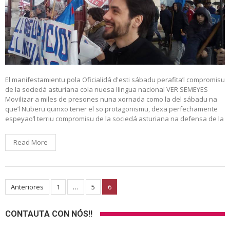
El manifestamientu pola Oficialidá d'esti sábadu perafita’l compromisu
de la sociedá asturiana cola nuesa llingua nacional VER SEMEYES
Movilizar a miles de presones nuna xornada como la del sábadu na
que’l Nuberu quinxo tener el so protagonismu, dexa perfechamente
espeyao’l terriu compromisu de la sociedá asturiana na defensa de la
Read More
Anteriores
1
…
5
6
Navegación
de
CONTAUTA CON NÓS!!