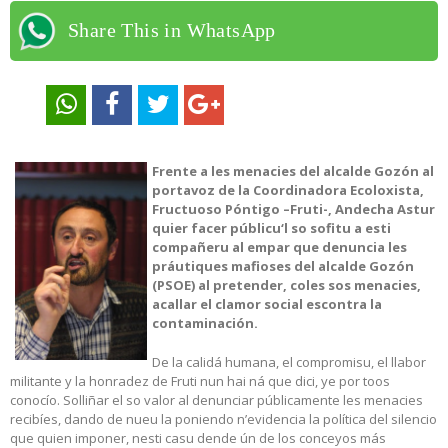
Share This in WhatsApp
Frente a les menacies del alcalde Gozón al
portavoz de la Coordinadora Ecoloxista,
Fructuoso Póntigo –Fruti-, Andecha Astur
quier facer públicu‘l so sofitu a esti
compañeru al empar que denuncia les
práutiques mafioses del alcalde Gozón
(PSOE) al pretender, coles sos menacies,
acallar el clamor social escontra la
contaminación.
De la calidá humana, el compromisu, el llabor
militante y la honradez de Fruti nun hai ná que dici, ye por toos
conocío. Solliñar el so valor al denunciar públicamente les menacies
recibíes, dando de nueu la poniendo n’evidencia la política del silencio
que quien imponer, nesti casu dende ún de los conceyos más