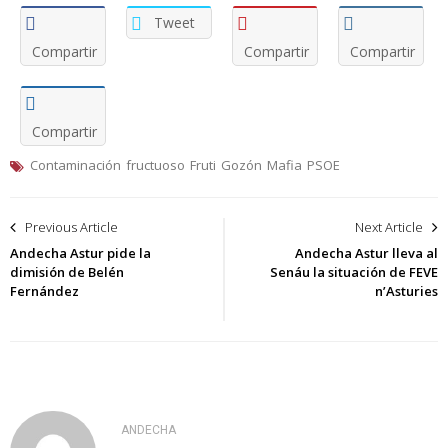
Tweet
Compartir
Compartir
Compartir
Compartir
Contaminación
fructuoso
Fruti
Gozón
Mafia
PSOE
Navegación
Previous Article
Next Article
de
Andecha Astur pide la
Andecha Astur lleva al
dimisión de Belén
Senáu la situación de FEVE
entradas
Fernández
n’Asturies
ANDECHA