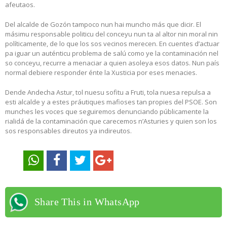
afeutaos.
Del alcalde de Gozón tampoco nun hai muncho más que dicir. El
másimu responsable politicu del conceyu nun ta al altor nin moral nin
políticamente, de lo que los sos vecinos merecen. En cuentes d’actuar
pa iguar un auténticu problema de salú como ye la contaminación nel
so conceyu, recurre a menaciar a quien asoleya esos datos. Nun país
normal debiere responder énte la Xusticia por eses menacies.
Dende Andecha Astur, tol nuesu sofitu a Fruti, tola nuesa repulsa a
esti alcalde y a estes práutiques mafioses tan propies del PSOE. Son
munches les voces que seguiremos denunciando públicamente la
rialidá de la contaminación que carecemos n’Asturies y quien son los
sos responsables direutos ya indireutos.
Share This in WhatsApp