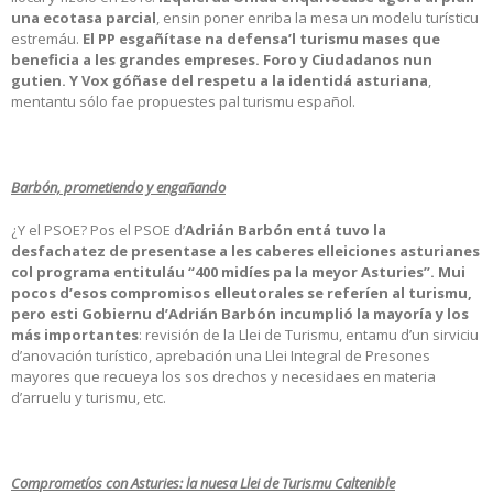
una ecotasa parcial
, ensin poner enriba la mesa un modelu turísticu
estremáu.
El PP esgañítase na defensa’l turismu mases que
beneficia a les grandes empreses. Foro y Ciudadanos nun
gutien. Y Vox góñase del respetu a la identidá asturiana
,
mentantu sólo fae propuestes pal turismu español.
Barbón, prometiendo y engañando
¿Y el PSOE? Pos el PSOE d’
Adrián Barbón entá tuvo la
desfachatez de presentase a les caberes elleiciones asturianes
col programa entituláu “400 midíes pa la meyor Asturies”. Mui
pocos d’esos compromisos elleutorales se referíen al turismu,
pero esti Gobiernu d’Adrián Barbón incumplió la mayoría y los
más importantes
: revisión de la Llei de Turismu, entamu d’un sirviciu
d’anovación turístico, aprebación una Llei Integral de Presones
mayores que recueya los sos drechos y necesidaes en materia
d’arruelu y turismu, etc.
Comprometíos con Asturies: la nuesa Llei de Turismu Caltenible