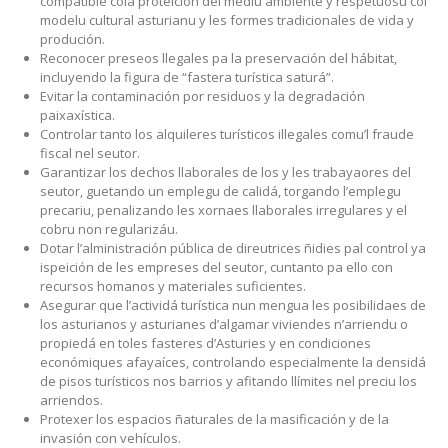
compatible cola proteición del mediu ambiente y respetuosu col
modelu cultural asturianu y les formes tradicionales de vida y
produción.
Reconocer preseos llegales pa la preservación del hábitat,
incluyendo la figura de “fastera turística saturá”.
Evitar la contaminación por residuos y la degradación
paixaxística.
Controlar tanto los alquileres turísticos illegales comu’l fraude
fiscal nel seutor.
Garantizar los dechos llaborales de los y les trabayaores del
seutor, guetando un emplegu de calidá, torgando l’emplegu
precariu, penalizando les xornaes llaborales irregulares y el
cobru non regularizáu.
Dotar l’alministración pública de direutrices ñidies pal control ya
ispeición de les empreses del seutor, cuntanto pa ello con
recursos homanos y materiales suficientes.
Asegurar que l’actividá turística nun mengua les posibilidaes de
los asturianos y asturianes d’algamar viviendes n’arriendu o
propiedá en toles fasteres d’Asturies y en condiciones
económiques afayaíces, controlando especialmente la densidá
de pisos turísticos nos barrios y afitando llímites nel preciu los
arriendos.
Protexer los espacios ñaturales de la masificación y de la
invasión con vehículos.