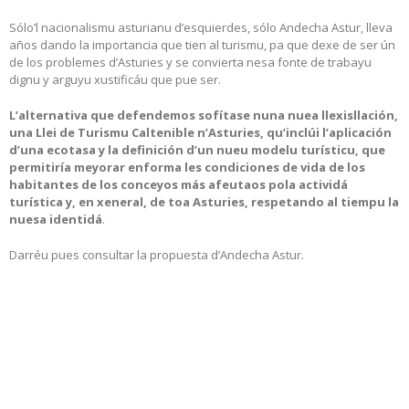
Sólo’l nacionalismu asturianu d’esquierdes, sólo Andecha Astur, lleva
años dando la importancia que tien al turismu, pa que dexe de ser ún
de los problemes d’Asturies y se convierta nesa fonte de trabayu
dignu y arguyu xustificáu que pue ser.
L’alternativa que defendemos sofítase nuna nuea llexisllación,
una
Llei de Turismu Caltenible n’Asturies, qu’inclúi l’aplicación
d’una ecotasa y la definición d’un nueu modelu turísticu, que
permitiría meyorar enforma les condiciones de vida de los
habitantes de los conceyos más afeutaos pola actividá
turística y, en xeneral, de toa Asturies, respetando al tiempu la
nuesa identidá
.
Darréu pues consultar la propuesta d’Andecha Astur.