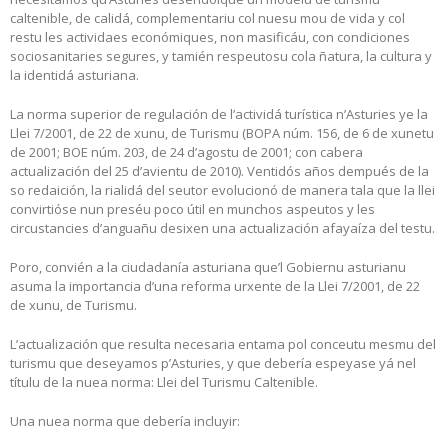
caltenible, de calidá, complementariu col nuesu mou de vida y col
restu les actividaes económiques, non masificáu, con condiciones
sociosanitaries segures, y tamién respeutosu cola ñatura, la cultura y
la identidá asturiana.
La norma superior de regulación de l’actividá turística n’Asturies ye la
Llei 7/2001, de 22 de xunu, de Turismu (BOPA núm. 156, de 6 de xunetu
de 2001; BOE núm. 203, de 24 d’agostu de 2001; con cabera
actualización del 25 d’avientu de 2010). Ventidós años dempués de la
so redaición, la rialidá del seutor evolucionó de manera tala que la llei
convirtióse nun preséu poco útil en munchos aspeutos y les
circustancies d’anguañu desixen una actualización afayaíza del testu.
Poro, convién a la ciudadanía asturiana que’l Gobiernu asturianu
asuma la importancia d’una reforma urxente de la Llei 7/2001, de 22
de xunu, de Turismu.
L’actualización que resulta necesaria entama pol conceutu mesmu del
turismu que deseyamos p’Asturies, y que debería espeyase yá nel
títulu de la nuea norma: Llei del Turismu Caltenible.
Una nuea norma que debería incluyir: