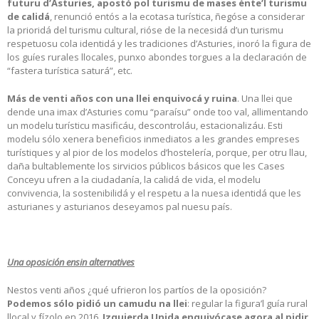
futuru d’Asturies, apostó pol turismu de mases énte’l turismu
de calidá
, renunció entós a la ecotasa turística, ñegóse a considerar
la prioridá del turismu cultural, rióse de la necesidá d’un turismu
respetuosu cola identidá y les tradiciones d’Asturies, inoró la figura de
los guíes rurales llocales, punxo abondes torgues a la declaración de
“fastera turística saturá”, etc.
Más de venti años con una llei enquivocá y ruina
. Una llei que
dende una imax d’Asturies comu “paraísu” onde too val, allimentando
un modelu turísticu masificáu, descontroláu, estacionalizáu. Esti
modelu sólo xenera beneficios inmediatos a les grandes empreses
turístiques y al pior de los modelos d’hostelería, porque, per otru llau,
daña bultablemente los sirvicios públicos básicos que les Cases
Conceyu ufren a la ciudadanía, la calidá de vida, el modelu
convivencia, la sostenibilidá y el respetu a la nuesa identidá que les
asturianes y asturianos deseyamos pal nuesu país.
Una oposición ensin alternatives
Nestos venti años ¿qué ufrieron los partíos de la oposición?
Podemos sólo pidió un camudu na llei
: regular la figura’l guía rural
llocal y fízolo en 2016.
Izquierda Unida enquivócase agora al pidir