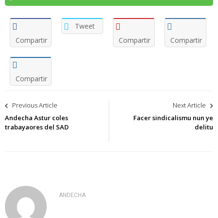
Tweet
Compartir
Compartir
Compartir
Compartir
Navegación
Previous Article
Next Article
de
Andecha Astur coles
Facer sindicalismu nun ye
trabayaores del SAD
delitu
entradas
ANDECHA