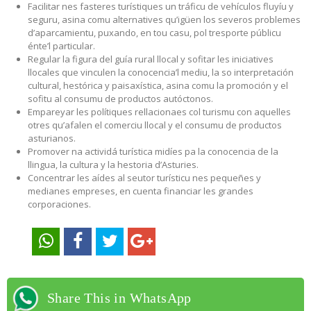
Facilitar nes fasteres turístiques un tráficu de vehículos fluyíu y
seguru, asina comu alternatives qu’igüen los severos problemes
d’aparcamientu, puxando, en tou casu, pol tresporte públicu
énte’l particular.
Regular la figura del guía rural llocal y sofitar les iniciatives
llocales que vinculen la conocencia’l mediu, la so interpretación
cultural, hestórica y paisaxística, asina comu la promoción y el
sofitu al consumu de productos autóctonos.
Empareyar les polítiques rellacionaes col turismu con aquelles
otres qu’afalen el comerciu llocal y el consumu de productos
asturianos.
Promover na actividá turística midíes pa la conocencia de la
llingua, la cultura y la hestoria d’Asturies.
Concentrar les aídes al seutor turísticu nes pequeñes y
medianes empreses, en cuenta financiar les grandes
corporaciones.
Share This in WhatsApp