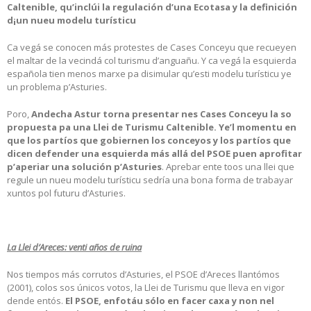
Caltenible, qu’inclúi la regulación d’una Ecotasa y la definición
d¡un nueu modelu turísticu
Ca vegá se conocen más protestes de Cases Conceyu que recueyen
el maltar de la vecindá col turismu d’anguañu. Y ca vegá la esquierda
española tien menos marxe pa disimular qu’esti modelu turísticu ye
un problema p’Asturies.
Poro,
Andecha Astur torna presentar nes Cases Conceyu la so
propuesta pa una Llei de Turismu Caltenible. Ye’l momentu en
que los partíos que gobiernen los conceyos y los partíos que
dicen defender una esquierda más allá del PSOE puen aprofitar
p’aperiar una solución p’Asturies
. Aprebar ente toos una llei que
regule un nueu modelu turísticu sedría una bona forma de trabayar
xuntos pol futuru d’Asturies.
La Llei d’Areces: venti años de ruina
Nos tiempos más corrutos d’Asturies, el PSOE d’Areces llantómos
(2001), colos sos únicos votos, la Llei de Turismu que lleva en vigor
dende entós.
El PSOE, enfotáu sólo en facer caxa y non nel