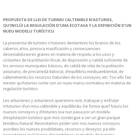
PROPUESTA DE LLEI DE TURIMU CALTENIBLE N’ASTURIES,
QU’INCLÚI LA REGULACIÓN D’UNA ECOTASA Y LA DEFINICIÓN D’UN
NUEU MODELU TURÍSTICU
La presencia de turistes n’Asturies demientres los branos de los
caberos años, prevoca masificación y consecuencies
desestabilizaores graves en materia de respetu a los usos y
costumes de la población llocal, de disposición y calidá suficiente de
los sirvicios municipales básicos, de calidá de vida de la población
asturiano, de precariedá llaboral, d’equillibriu mediuambiental, de
caltenimientu los recursos ñaturales de los conceyos, etc. Too ello fae
mester qu’Asturies cunte con un nueu marcu normativu en materia de
regulación turístico.
Les asturianes y asturianos queremos vivir, trabayar y esfrutar
n’Asturies d’un mou caltenible y equillibráu. De forma que’l futuru los
nuesos conceyos y d’Asturies toa nun pasa por un modelu
d’esplotación turístico que mos condergue a ser un gran parque
temáticu ñatural. Necesitamos poder vivir nos nuesos conceyos
acordies los nueses posibilidaes, recursos y deseyos; pa ello
necesitamos qu’Asturies desendolque un modelu de turismu