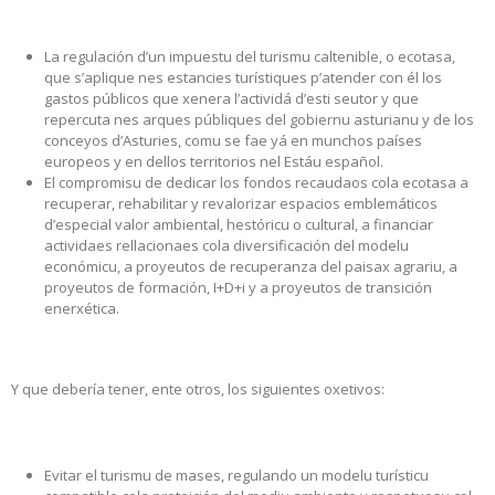
La regulación d’un impuestu del turismu caltenible, o ecotasa,
que s’aplique nes estancies turístiques p’atender con él los
gastos públicos que xenera l’actividá d’esti seutor y que
repercuta nes arques públiques del gobiernu asturianu y de los
conceyos d’Asturies, comu se fae yá en munchos países
europeos y en dellos territorios nel Estáu español.
El compromisu de dedicar los fondos recaudaos cola ecotasa a
recuperar, rehabilitar y revalorizar espacios emblemáticos
d’especial valor ambiental, hestóricu o cultural, a financiar
actividaes rellacionaes cola diversificación del modelu
económicu, a proyeutos de recuperanza del paisax agrariu, a
proyeutos de formación, I+D+i y a proyeutos de transición
enerxética.
Y que debería tener, ente otros, los siguientes oxetivos:
Evitar el turismu de mases, regulando un modelu turísticu