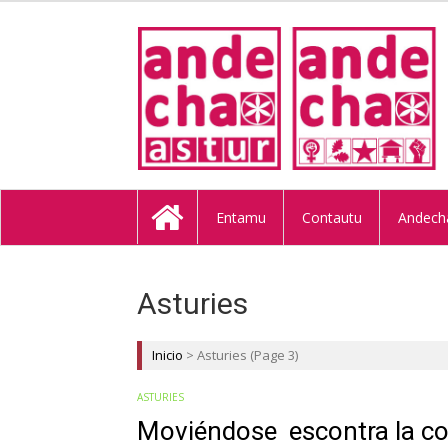
ANDECHA A
Entamu
Contautu
Andech
Asturies
Inicio
>
Asturies
(Page 3)
ASTURIES
Moviéndose escontra la c