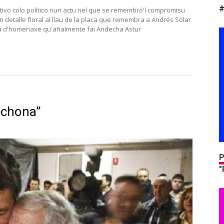
#
ivo colo político nun actu nel que se remembró'l compromisu
 detalle floral al llau de la placa que remembra a Andrés Solar
ctu d'homenaxe qu'añalmente fai Andecha Astur
echona”
P
"