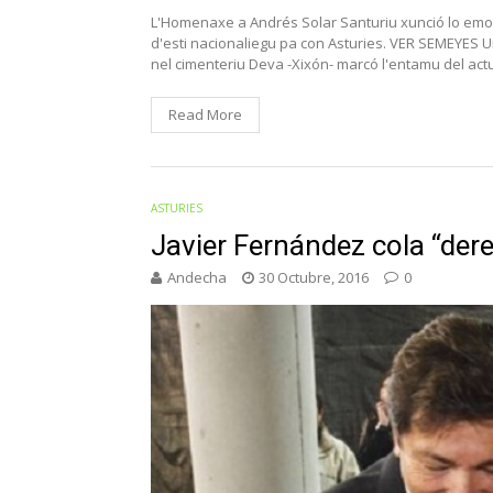
L'Homenaxe a Andrés Solar Santuriu xunció lo emot
d'esti nacionaliegu pa con Asturies. VER SEMEYES Un
nel cimenteriu Deva -Xixón- marcó l'entamu del a
Read More
ASTURIES
Javier Fernández cola “der
Andecha
30 Octubre, 2016
0