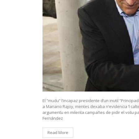
El “mudu” l’incapaz presidente d’un inutil “Principa
a Mariano Rajoy, mentes dexaba n’evidencia ‘l calt
argumentu en milenta campañes de pidir el votu pal
Fernández
Read More