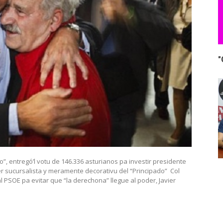
"
do”, entregó’l votu de 146.336 asturianos pa investir presidente
er sucursalista y meramente decorativu del “Principado” Col
 PSOE pa evitar que “la derechona” llegue al poder, Javier