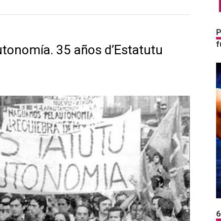
P
f
utonomía. 35 años d’Estatutu
6