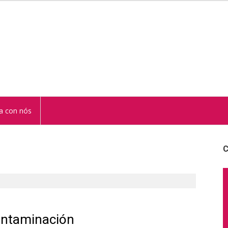
STUR
a con nós
C
ontaminación