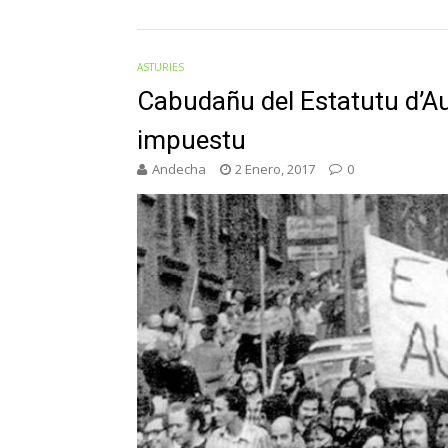
ASTURIES
Cabudañu del Estatutu d’A
impuestu
Andecha
2 Enero, 2017
0