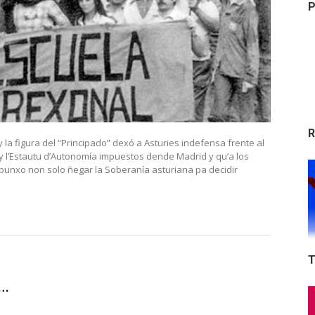
P
R
 la figura del “Principado” dexó a Asturies indefensa frente al
” y l’Estautu d’Autonomía impuestos dende Madrid y qu’a los
punxo non solo ñegar la Soberanía asturiana pa decidir
T
e…