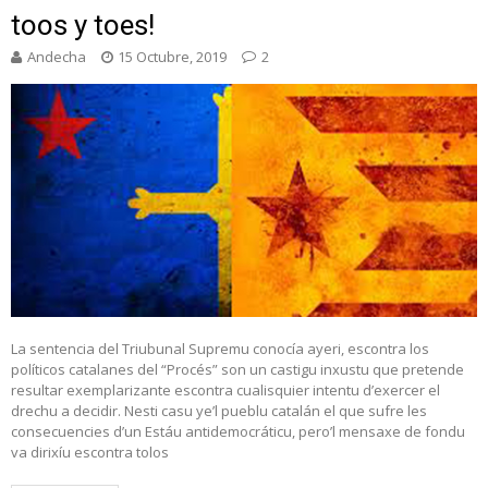
toos y toes!
Andecha
15 Octubre, 2019
2
La sentencia del Triubunal Supremu conocía ayeri, escontra los
políticos catalanes del “Procés” son un castigu inxustu que pretende
resultar exemplarizante escontra cualisquier intentu d’exercer el
drechu a decidir. Nesti casu ye’l pueblu catalán el que sufre les
consecuencies d’un Estáu antidemocráticu, pero’l mensaxe de fondu
va dirixíu escontra tolos