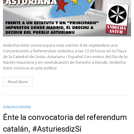
Andecha Astur convoca para este viernes 8 de septiembre una
Concentración y Referendum simbólico a las 13:30 horas en la Plaza
de la Catedral de Uviéu. Asturianu / Español Con motivo del Día de la
Nación Asturiana y en reivindicación de Derecho a Decidir, Andecha
Astur convoca un acto político
Read More
XUNIÓN EUROPEA
Énte la convocatoria del referendum
catalán, #AsturiesdizSí