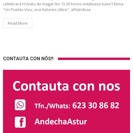
cellebrará n’Uviéu de magar les 13.30 hores entámase baxo'l llema
"Un Pueblu Vivu, una Asturies Llibre", afitándose
Read More
CONTAUTA CON NÓS!!