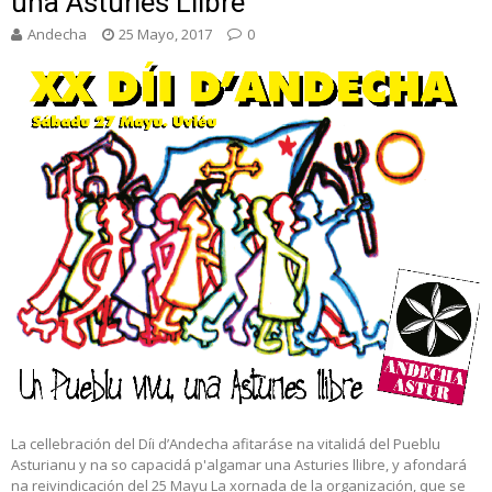
una Asturies Llibre
Andecha
25 Mayo, 2017
0
La cellebración del Díi d’Andecha afitaráse na vitalidá del Pueblu
Asturianu y na so capacidá p'algamar una Asturies llibre, y afondará
na reivindicación del 25 Mayu La xornada de la organización, que se