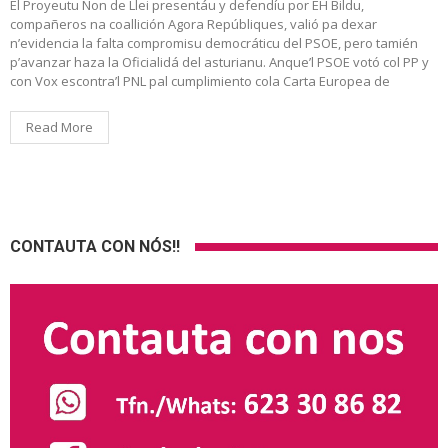
El Proyeutu Non de Llei presentáu y defendíu por EH Bildu,
compañeros na coallición Agora Repúbliques, valió pa dexar
n’evidencia la falta compromisu democráticu del PSOE, pero tamién
p’avanzar haza la Oficialidá del asturianu. Anque’l PSOE votó col PP y
con Vox escontra’l PNL pal cumplimiento cola Carta Europea de
Read More
CONTAUTA CON NÓS!!