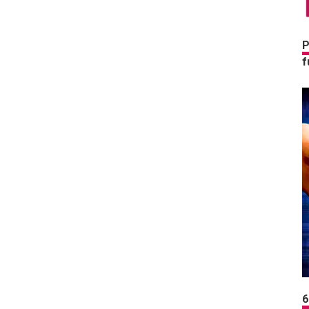
P
f
6