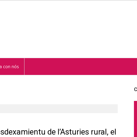
STUR
a con nós
C
examientu de l’Asturies rural, el