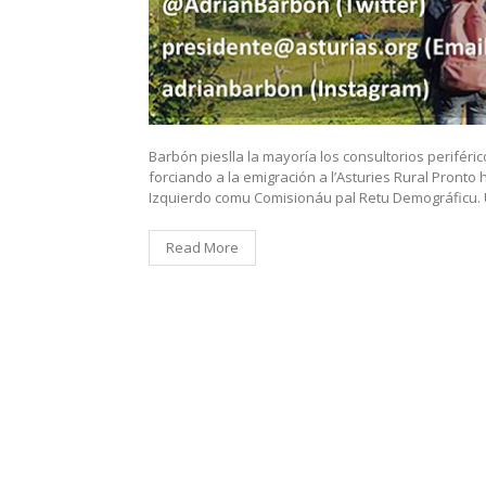
Barbón pieslla la mayoría los consultorios periférico
forciando a la emigración a l’Asturies Rural Pront
Izquierdo comu Comisionáu pal Retu Demográficu. U
Read More