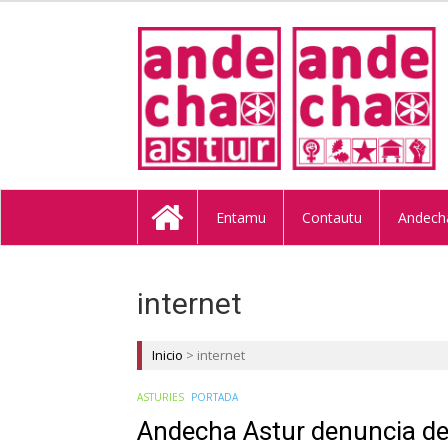
ANDECHA A
Entamu
Contautu
Andech
internet
Inicio
>
internet
ASTURIES
PORTADA
Andecha Astur denuncia desd