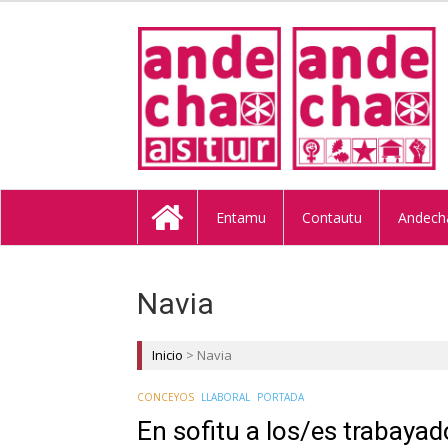
ANDECHA A
Entamu
Contautu
Andech
Navia
Inicio
>
Navia
CONCEYOS
LLABORAL
PORTADA
En sofitu a los/es trabaya