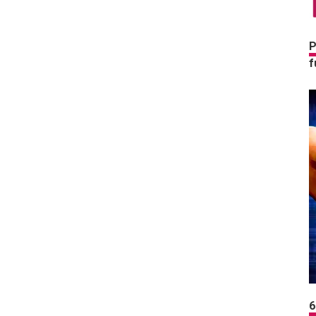
P
f
6