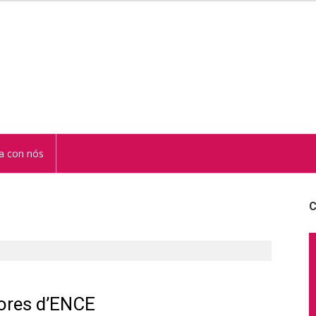
STUR
a con nós
C
dores d’ENCE