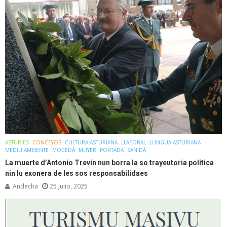
ASTURIES
CONCEYOS
CULTURA ASTURIANA
LLABORAL
LLINGUA ASTURIANA
MEDIU AMBIENTE
MOCEDÁ
MUYER
PORTADA
SANIDÁ
La muerte d’Antonio Trevín nun borra la so trayeutoria política
nin lu exonera de les sos responsabilidaes
Andecha
25 Julio, 2025