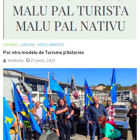
ASTURIES
LLABORAL
MEDIU AMBIENTE
Por otru modelu de Turismu p’Asturies
Andecha
21 Junio, 2023