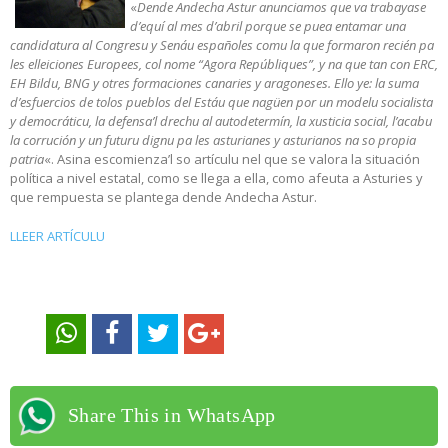
«
Dende Andecha Astur anunciamos que va trabayase
d’equí al mes d’abril porque se puea entamar una
candidatura al Congresu y Senáu españoles comu la que formaron recién pa
les elleiciones Europees, col nome “Agora Repúbliques”, y na que tan con ERC,
EH Bildu, BNG y otres formaciones canaries y aragoneses. Ello ye: la suma
d’esfuercios de tolos pueblos del Estáu que nagüen por un modelu socialista
y democráticu, la defensa’l drechu al autodetermín, la xusticia social, l’acabu
la corrución y un futuru dignu pa les asturianes y asturianos na so propia
patria
«. Asina escomienza’l so artículu nel que se valora la situación
política a nivel estatal, como se llega a ella, como afeuta a Asturies y
que rempuesta se plantega dende Andecha Astur.
LLEER ARTÍCULU
Share This in WhatsApp