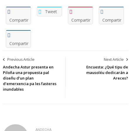
Tweet
Compartir
Compartir
Compartir
Compartir
Navegación
Previous Article
Next Article
de
Andecha Astur presenta en
Encuesta: ¿Qué tipu de
Piloña una propuesta pal
mausoléu dedicarán a
entradas
diseñu d’un plan
Areces?
d’emerxencia pa les fasteres
inundables
ANDECHA