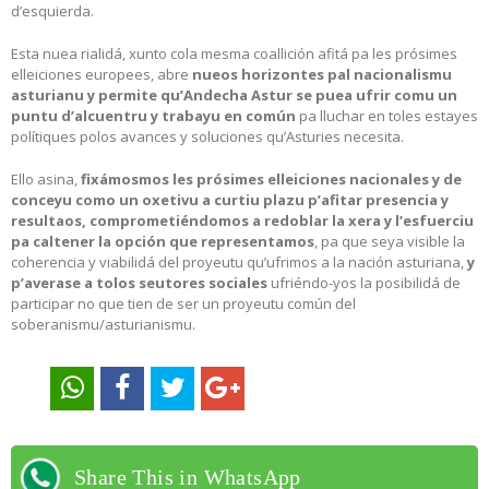
d’esquierda.
Esta nuea rialidá, xunto cola mesma coallición afitá pa les prósimes
elleiciones europees, abre
nueos horizontes pal nacionalismu
asturianu y permite qu’Andecha Astur se puea ufrir comu un
puntu d’alcuentru y trabayu en común
pa lluchar en toles estayes
polítiques polos avances y soluciones qu’Asturies necesita.
Ello asina,
fixámosmos les prósimes elleiciones nacionales y de
conceyu como un oxetivu a curtiu plazu p’afitar presencia y
resultaos, comprometiéndomos a redoblar la xera y l’esfuerciu
pa caltener la opción que representamos
, pa que seya visible la
coherencia y viabilidá del proyeutu qu’ufrimos a la nación asturiana,
y
p’averase a tolos seutores sociales
ufriéndo-yos la posibilidá de
participar no que tien de ser un proyeutu común del
soberanismu/asturianismu.
Share This in WhatsApp