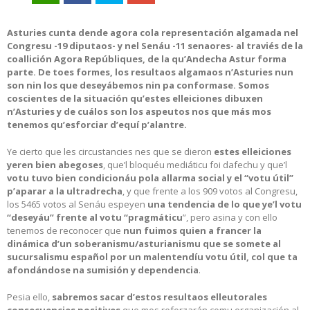
Asturies cunta dende agora cola representación algamada nel
Congresu -19 diputaos- y nel Senáu -11 senaores- al traviés de la
coallición Agora Repúbliques, de la qu’Andecha Astur forma
parte. De toes formes, los resultaos algamaos n’Asturies nun
son nin los que deseyábemos nin pa conformase. Somos
coscientes de la situación qu’estes elleiciones dibuxen
n’Asturies y de cuálos son los aspeutos nos que más mos
tenemos qu’esforciar d’equí p’alantre.
Ye cierto que les circustancies nes que se dieron
estes elleiciones
yeren bien abegoses
, que’l bloquéu mediáticu foi dafechu y que’l
votu tuvo bien condicionáu pola allarma social y el “votu útil”
p’aparar a la ultradrecha
, y que frente a los 909 votos al Congresu,
los 5465 votos al Senáu espeyen
una tendencia de lo que ye’l votu
“deseyáu” frente al votu “pragmáticu
”, pero asina y con ello
tenemos de reconocer que
nun fuimos quien a francer la
dinámica d’un soberanismu/asturianismu que se somete al
sucursalismu español por un malentendíu votu útil, col que ta
afondándose na sumisión y dependencia
.
Pesia ello,
sabremos sacar d’estos resultaos elleutorales
consecuencies positives
que mos reforzarán comu organización al