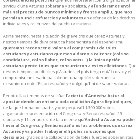
sirviciu d’una Asturies soberana y socialista, y
afondaremos entá
más nel procesu de puntos mínimos y frente ampliu, que mos
permita xuncir esfuercios y voluntaes
en defensa de los drechos
individuales y colleutivos del pueblu asturianu.
Asina mesmo, nesta situación de grave cris que carez Asturies y
nestos tiempos de dura práutica hexemonista del españolismu,
queremos reconocer el valor y el compromisu de toles
asturianes y asturianos que mos aidaron a caltener (cola so
condidatura, col so llabor, col so votu…) la única opción
asturiana pente toles que concurrieron a estes elleiciones
. Que
nestos tiempos tán difíciles p’Asturies, el país tenga entá’l corax y el
compromisu necesariu pa caltener una opción soberanista
d’esquierda énte l’Estáu español ye dalgo qu’hai de saber valorar.
Per otru llau tenemos de solliñar
l’aciertu d’Andecha Astur al
apostar dende un entamu pola coallición Agora Repúbliques
,
de la que formamos parte, y que perpasó’l 1.300.000 votos,
algamando representación nel Congresu y Senáu español -19
diputaos y 11 senaores- de tala miente
qu’Andecha Astur va poder
llevar al Congresu y Senáu españoles los problemes que carez
Asturies y va poder trabayar ellí poles soluciones que
desiximos
, gracies a la collaboración de toles fuercies soberanistes