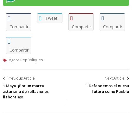
Tweet
Compartir
Compartir
Compartir
Compartir
Agora Repúbliques
Navegación
Previous Article
Next Article
de
1 Mayu. ¡Por un marcu
1. Defendemos el nuesu
asturianu de rellaciones
futuru comu Pueblu
entradas
llaborales!