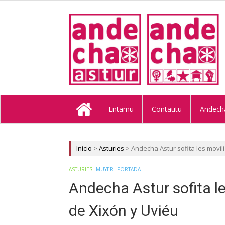
ANDECHA A
Entamu
Contautu
Andech
Inicio
>
Asturies
>
Andecha Astur sofita les movil
ASTURIES
MUYER
PORTADA
Andecha Astur sofita l
de Xixón y Uviéu