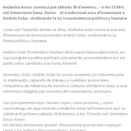
Andecha Astur convoca pal sábadu 30 d’avientu, – a les 13:00 h.
nel Cimenteriu Deva, Xixón- el tradicional actu d’homenaxe a
Andrés Solar, vindicando la so trescendencia política y humana
Como vien faciendo dende va años, Andecha Astur convoca esti actu
d’homenaxe al reconocíu escritor Andrés Solar, vindicando la so
faceta política y humana.
Andrés Solar foi miembru fundaor del Ensame Nacionalista Astur, en
cuyu programa políticu participó activamente, presentándose por esi
partíu como candidatu a la Xunta Xeneral.
Arriendes d’ello, Andrés Solar foi en tou momentu un referente pola
so implicación, capacidá de trabayu y cualidaes presonales,
compañeru de militancia de munchos collacios d’Andecha Astur, y una
referencia obligada pal conxuntu del nacionalismu asturianu.
Son precisamente eses facetes suyes, como presona, y como
nacionaliegu, les que reivindica Andecha Astur nel homenaxe que se
cellebrará’l prósimu sábadu 30 d’avientu, a les 13 hores nel Cimenteriu
Deva -Xixón-.
Un merecíu homenaxe al autor d’esa poesía que tan bien espeya’l
sentir y los enfotos del nacionalismu asturianu: