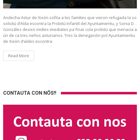
Andecha Astur de Xixón sofita a les families que vieron refugada la so
solicitú d’Aída escontra la Probitú Infantil del Ayuntamientu, y Sonia D.
González desixó midíes imediates pa finar cola probitú que menacia a
ún de ca tres neños asturianos. Tres la denegación pol Ayuntamientu
de Xixón d’aídes escontra
Read More
CONTAUTA CON NÓS!!