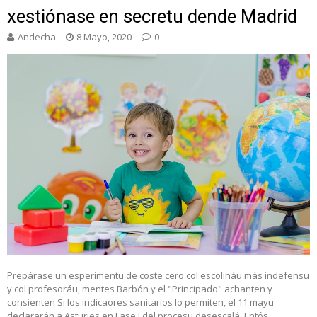
xestiónase en secretu dende Madrid
Andecha
8 Mayo, 2020
0
Prepárase un esperimentu de coste cero col escolináu más indefensu
y col profesoráu, mentes Barbón y el "Principado" achanten y
consienten Si los indicaores sanitarios lo permiten, el 11 mayu
declararán a Asturies en Fase I del procesu desescalá. Entós