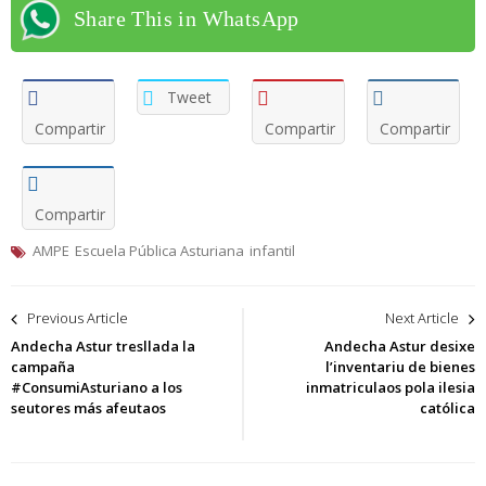
Share This in WhatsApp
Tweet
Compartir
Compartir
Compartir
Compartir
AMPE
Escuela Pública Asturiana
infantil
Navegación
Previous Article
Next Article
de
Andecha Astur tresllada la
Andecha Astur desixe
campaña
l’inventariu de bienes
entradas
#ConsumiAsturiano a los
inmatriculaos pola ilesia
seutores más afeutaos
católica