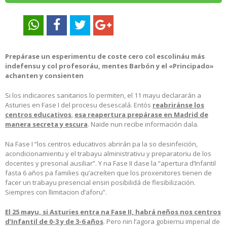
Prepárase un esperimentu de coste cero col escolináu más
indefensu y col profesoráu, mentes Barbón y el «Principado»
achanten y consienten
Si los indicaores sanitarios lo permiten, el 11 mayu declararán a
Asturies en Fase I del procesu desescalá. Entós
reabriránse los
centros educativos
,
esa reapertura prepárase en Madrid de
manera secreta y escura
. Naide nun recibe información dala.
Na Fase I “los centros educativos abrirán pa la so desinfeición,
acondicionamientu y el trabayu alministrativu y preparatoriu de los
docentes y presonal ausiliar”. Y na Fase II dase la “apertura d’Infantil
fasta 6 años pa families qu’acreíten que los proxenitores tienen de
facer un trabayu presencial ensin posibilidá de flesibilización.
Siempres con llimitacion d’aforu”.
El 25 mayu, si Asturies entra na Fase II, habrá neños nos centros
d’Infantil de 0-3 y de 3-6 años
. Pero nin l’agora gobiernu imperial de