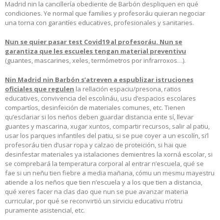
Madrid nin la cancillería obediente de Barbón despliquen en qué
condiciones. Ye normal que families y profesoráu quieran negociar
una torna con garantíes educatives, profesionales y sanitaries.
Nun se quier pasar test Covid19 al profesoráu. Nun se
garantiza que les escueles tengan material preventivu
(guantes, mascarines, xeles, termómetros por infrarroxos…).
Nin Madrid nin Barbón s’atreven a espublizar istruciones
oficiales que regulen
la rellación espaciu/presona, ratios
educatives, convivencia del escolináu, usu d’espacios escolares
compartíos, desinfeición de materiales comunes, etc. Tienen
qu’esclariar si los neños deben guardar distancia ente sí, llevar
guantes y mascarina, xugar xuntos, compartir recursos, salir al patiu,
usar los parques infantiles del patiu, si se pue coyer a un escolín, si’l
profesoráu tien d’usar ropa y calzao de proteición, si hai que
desinfestar materiales ya istalaciones demientres la xorná escolar, si
se comprebará la temperatura corporal al entrar n’escuela, qué se
fae si un neñu tien fiebre a media mañana, cómu un mesmu mayestru
atiende a los neños que tien n’escuela y a los que tien a distancia,
qué xeres facer na clas dao que nun se pue avanzar materia
curricular, por qué se reconvirtió un sirviciu educativu n’otru
puramente asistencial, etc.