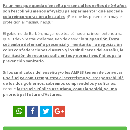
Pa un mes que queda d’enseñu presencial los neños de 0-6 años
son l’escolináu menos afayaízu pa esperimentar qué asocede
cola reincorporación a les aules
. ¿Por qué los pasen de la mayor
proteición al másimu riesgu?
El gobiernu de Barbón, magar que tea cómodu na incompetencia na
que lu dexó l’estáu d’allarma, tien de desixir la
suspensión fasta
setiembre del enseñu presencial y, mentantu, la negociación
coles confederaciones d’AMPES y los sindicatos del enseñu, la
facilitación de recursos suficientes y normatives ñidies pa la
prevención sanitario
.
Si los sindicatos del enseñu y/o les AMPES tienen de convocar
una fuelga comu rempuesta al secretismu ya irresponsabilidá
de los dos gobiernos, sabremos comprendelos y sofitalos
.
Porque
la Escuela Pública Asturiana, comu la sanidá, ye una
prioridá pal futuru d’Asturies
.