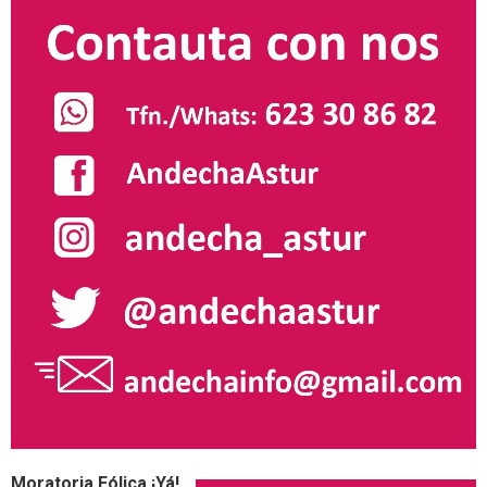
Moratoria Eólica ¡Yá!