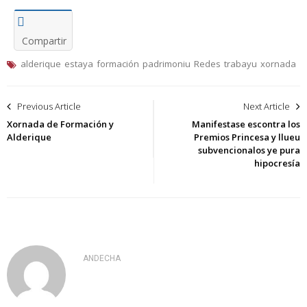
Compartir
alderique
estaya
formación
padrimoniu
Redes
trabayu
xornada
Navegación
Previous Article
Next Article
de
Xornada de Formación y
Manifestase escontra los
Alderique
Premios Princesa y llueu
entradas
subvencionalos ye pura
hipocresía
ANDECHA