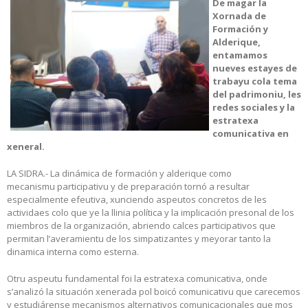
De magar la
Xornada de
Formación y
Alderique,
entamamos
nueves estayes de
trabayu cola tema
del padrimoniu, les
redes sociales y la
estratexa
comunicativa en
xeneral.
LA SIDRA.- La dinámica de formación y alderique como
mecanismu participativu y de preparación tornó a resultar
especialmente efeutiva, xunciendo aspeutos concretos de les
actividaes colo que ye la llinia política y la implicación presonal de los
miembros de la organización, abriendo calces participativos que
permitan l’averamientu de los simpatizantes y meyorar tanto la
dinamica interna como esterna.
Otru aspeutu fundamental foi la estratexa comunicativa, onde
s’analizó la situación xenerada pol boicó comunicativu que carecemos
y estudiárense mecanismos alternativos comunicacionales que mos