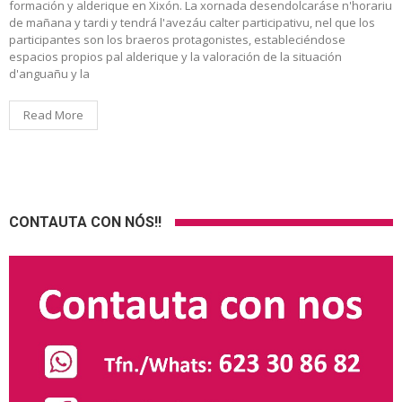
formación y alderique en Xixón. La xornada desendolcaráse n'horariu
de mañana y tardi y tendrá l'avezáu calter participativu, nel que los
participantes son los braeros protagonistes, estableciéndose
espacios propios pal alderique y la valoración de la situación
d'anguañu y la
Read More
CONTAUTA CON NÓS!!