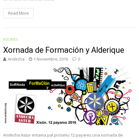
Read More
ASTURIES
Xornada de Formación y Alderique
Andecha
1 Noviembre, 2016
0
Andecha Astur entama pal prósimu 12 payares una xornada de