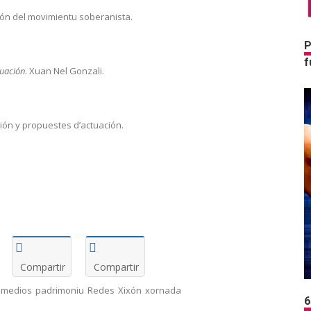
ción del movimientu soberanista.
P
f
tuación
. Xuan Nel Gonzali.
ión y propuestes d’actuación.
Compartir
Compartir
medios
padrimoniu
Redes
Xixón
xornada
6