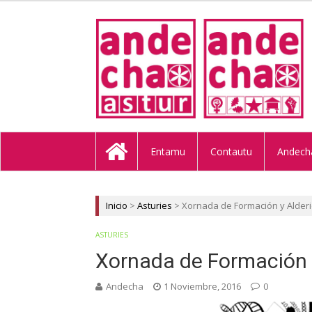
ANDECHA A
Entamu
Contautu
Andech
Inicio
>
Asturies
>
Xornada de Formación y Alder
ASTURIES
Xornada de Formación 
Andecha
1 Noviembre, 2016
0