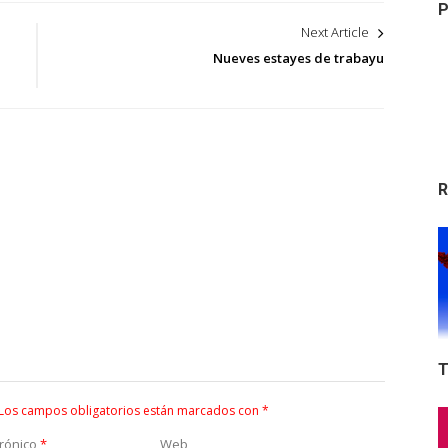
P
Next Article
Nueves estayes de trabayu
R
T
Los campos obligatorios están marcados con
*
trónico
*
Web