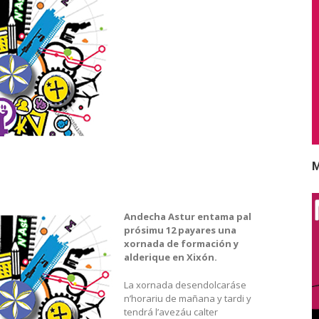
M
Andecha Astur entama pal
prósimu 12 payares una
xornada de formación y
alderique en Xixón.
La xornada desendolcaráse
n’horariu de mañana y tardi y
tendrá l’avezáu calter