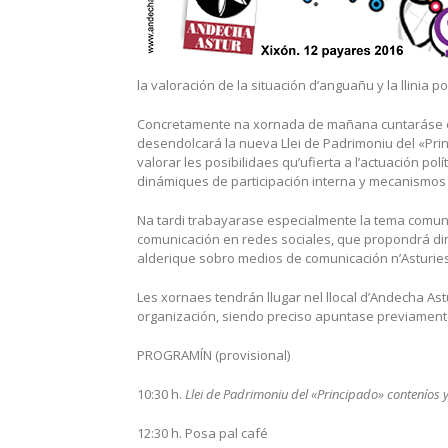
la valoración de la situación d’anguañu y la llinia polí
Concretamente na xornada de mañana cuntaráse co
desendolcará la nueva Llei de Padrimoniu del «Prin
valorar les posibilidaes qu’ufierta a l’actuación pol
dinámiques de participación interna y mecanismos 
Na tardi trabayarase especialmente la tema comuni
comunicación en redes sociales, que propondrá din
alderique sobro medios de comunicación n’Asturies
Les xornaes tendrán llugar nel llocal d’Andecha As
organización, siendo preciso apuntase previament
PROGRAMÍN (provisional)
10:30 h.
Llei de Padrimoniu del «Principado» conteníos y
12:30 h. Posa pal café