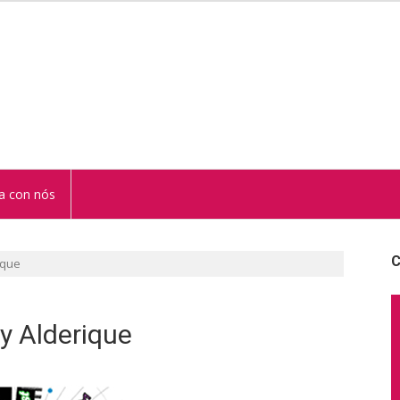
STUR
a con nós
C
ique
y Alderique