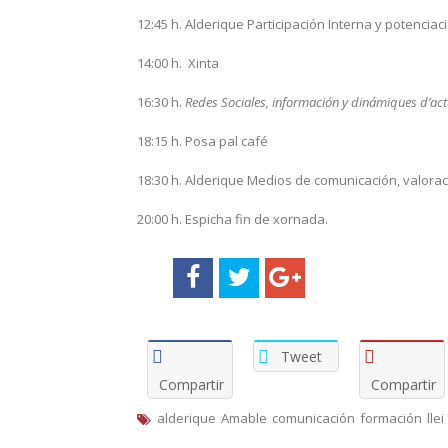
12:45 h. Alderique Participación Interna y potencia
14:00 h. Xinta
16:30 h.
Redes Sociales, información y dinámiques d’ac
18:15 h. Posa pal café
18:30 h. Alderique Medios de comunicación, valorac
20:00 h. Espicha fin de xornada.
Tweet
Compartir
Compartir
alderique
Amable
comunicación
formación
llei