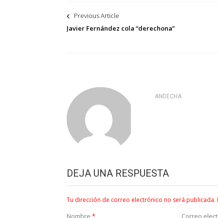
Navegación
Previous Article
de
Javier Fernández cola “derechona”
entradas
ANDECHA
DEJA UNA RESPUESTA
Tu dirección de correo electrónico no será publicada.
Nombre
*
Correo elec