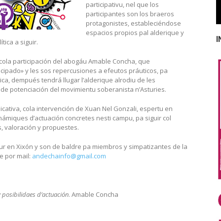
participativu, nel que los
participantes son los braeros
protagonistes, estableciéndose
espacios propios pal alderique y
I
tica a siguir.
la participación del abogáu Amable Concha, que
cipado» y les sos repercusiones a efeutos práuticos, pa
ítica, dempués tendrá llugar l’alderique alrodiu de les
de potenciación del movimientu soberanista n’Asturies.
cativa, cola intervención de Xuan Nel Gonzali, espertu en
ámiques d’actuación concretes nesti campu, pa siguir col
, valoración y propuestes.
tur en Xixón y son de baldre pa miembros y simpatizantes de la
e por mail:
andechainfo@gmail.com
 posibilidaes d’actuación
. Amable Concha