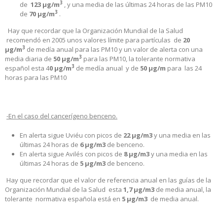
3
de
123
µg/m
, y una media de las últimas 24 horas de las PM10
3
de
70 µg/m
.
Hay que recordar que la Organización Mundial de la Salud
recomendó en 2005 unos valores límite para partículas de
20
3
µg/m
de medía anual para las PM10 y un valor de alerta con una
3
media diaria de
50 µg/m
para las PM10, la tolerante normativa
3
español esta 4
0 µg/m
de medía anual y de
50 µg/m
para las 24
horas para las PM10
-En el caso del cancerígeno benceno.
En alerta sigue Uviéu con picos de
22
µg/m3
y una media en las
últimas 24 horas de
6
µg/m3
de benceno.
En alerta sigue Avilés con picos de
8
µg/m3
y una media en las
últimas 24 horas de
5
µg/m3
de benceno.
Hay que recordar que el valor de referencia anual en las guías de la
Organización Mundial de la Salud esta
1,7
µg/m3
de media anual, la
tolerante normativa española está en
5
µg/m3
de media anual.