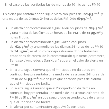
–
En el caso de las partículas las de menos de 10 micras, las PM10
3
En alerta por contaminación sigue Siero con picos de
226
µg/m
, y
3
una media de las últimas 24 horas de las PM10 de
69 µg/m
.
3
En alerta por contaminación sigue Uviéu on picos de
90
µg/m
,
3
y una media de las últimas 24 horas de las PM10 de
55 µg/m
y
no es Trubia.
En alerta por contaminación sigue Gozón con picos
3
de
62
µg/m
, y una media de las últimas 24 horas de las PM10
3
de
54 µg/m
, es el único concejo asturiano donde todas las
estaciones de control de la contaminación que tiene (Antromero,
Santiago d’Ambiedes y San Xuan) superan el valor de alerta en
Pm10
En alerta sigue Corvera que el Principado no da datos en
continuo, hoy presentaba una media de las últimas 24 horas de
3,
PM10. de
53 µg/m
que seguro que esconde picos de alarma
que el Principado no facilita.
En alerta sigue Carreño que el Principado no da datos en
continuo, hoy presentaba una media de las últimas 24 horas de
3
PM10 de
51 µg/m
en que seguro que esconde picos de alarma
que el Principado no facilita.
En alerta por contaminación sigue Avilés con picos