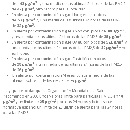
3
de
193
µg/m
, y una media de las últimas 24 horas de las PM2,5,
3
de
47 µg/m
, otro record para la localidad.
En alerta por contaminación sigue Llangréu con picos
3
de
57
µg/m
, y una media de las últimas 24 horas de las PM2,5
3
de
32 µg/m
.
3
En alerta por contaminación sigue Xixón con picos de
89
µg/m
,
3
y una media de las últimas 24 horas de las PM2,5 de
35 µg/m
3
En alerta por contaminación sigue Uviéu con picos de
52
µg/m
y
3
una media de las últimas 24 horas de las PM2,5 de
30 µg/m
y no
es Trubia.
En alerta por contaminación sigue Castrillón con picos
3
de
38
µg/m
y una media de las últimas 24 horas de las PM2,5
3
de
26 µg/m
En alerta por contaminación Mieres con una media de las
3
últimas 24 horas de las PM2,5 de
25 µg/m
.
Hay que recordar que la Organización Mundial de la Salud
recomendó en 2005 unos valores límite para partículas PM 2,5 en
10
3
3
µg/m
y un límite de
25 µg/m
para las 24 horas y la tolerante
normativa español un límite de
25 µg/m
de alerta
para las 24 horas
para las PM2,5