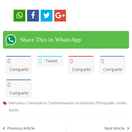
Share This in WhatsApp
Tweet
Compartir
Compartir
Compartir
Compartir
bencenu
Conseyera
Contaminación
ecoloxista
Principado
Uviéu
Xixón
Navegación
Previous Article
Next Article