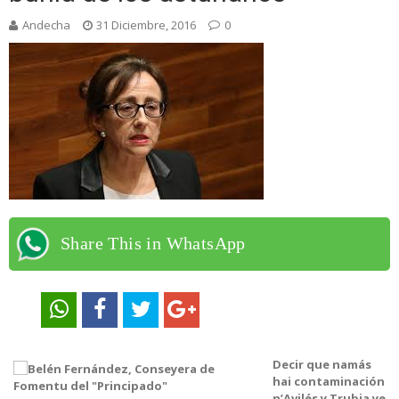
Andecha
31 Diciembre, 2016
0
Share This in WhatsApp
Decir que namás
hai contaminación
n’Avilés y Trubia ye