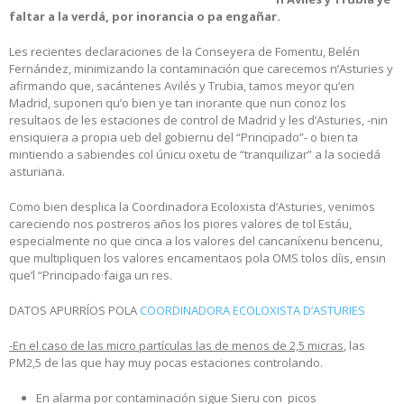
faltar a la verdá, por inorancia o pa engañar.
Les recientes declaraciones de la Conseyera de Fomentu, Belén
Fernández, minimizando la contaminación que carecemos n’Asturies y
afirmando que, sacántenes Avilés y Trubia, tamos meyor qu’en
Madrid, suponen qu’o bien ye tan inorante que nun conoz los
resultaos de les estaciones de control de Madrid y les d’Asturies, -nin
ensiquiera a propia ueb del gobiernu del “Principado”- o bien ta
mintiendo a sabiendes col únicu oxetu de “tranquilizar” a la sociedá
asturiana.
Como bien desplica la Coordinadora Ecoloxista d’Asturies, venimos
careciendo nos postreros años los piores valores de tol Estáu,
especialmente no que cinca a los valores del cancaníxenu bencenu,
que multipliquen los valores encamentaos pola OMS tolos díis, ensin
que’l “Principado·faiga un res.
DATOS APURRÍOS POLA
COORDINADORA ECOLOXISTA D’ASTURIES
-En el caso de las micro partículas las de menos de 2,5 micras
, las
PM2,5 de las que hay muy pocas estaciones controlando.
En alarma por contaminación sigue Sieru con picos