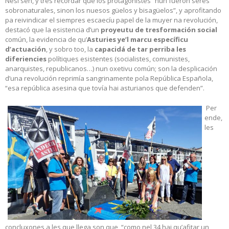
Nesi sen, y tres recordar que los protagonistes “nun fueron seres
sobronaturales, sinon los nuesos güelos y bisagüelos”, y aprofitando
pa reivindicar el siempres escaecíu papel de la muyer na revolución,
destacó que la esistencia d’un
proyeutu de tresformación social
común, la evidencia de qu’
Asturies ye’l marcu específicu
d’actuación
, y sobro too, la
capacidá de tar perriba les
diferiencies
polítiques esistentes (socialistes, comunistes,
anarquistes, republicanos…) nun oxetivu común; son la desplicación
d’una revolución reprimía sangrinamente pola República Española,
“esa república asesina que tovía hai asturianos que defenden”.
Per
ende,
les
concluxones a les que llega son que, “como nel 34 hai qu’afitar un