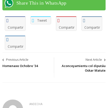
Share This in WhatsApp
Tweet
Compartir
Compartir
Compartir
Compartir
Navegación
Previous Article
Next Article
de
Homenaxe Ochobre ’34
Aconceyamientu col diputáu
Oskar Matute
entradas
ANDECHA