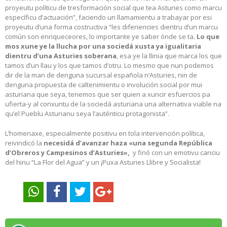
proyeutu políticu de tresformación social que tea Asturies como marcu
específicu d’actuación”, faciendo un llamamientu a trabayar por esi
proyeutu d’una forma costructiva “les diferiencies dientru d’un marcu
común son enriqueceores, lo importante ye saber ónde se ta.
Lo que
mos xune ye la llucha por una sociedá xusta ya igualitaria
dientru d’una Asturies soberana
, esa ye la llinia que marca los que
tamos d’un llau y los que tamos d’otru. Lo mesmo que nun podemos
dir de la man de denguna sucursal española n’Asturies, nin de
denguna propuesta de caltenimientu o involución social por mui
asturiana que seya, tenemos que ser quien a xuncir esfuercios pa
ufierta-y al conxuntu de la sociedá asturiana una alternativa viable na
qu’el Pueblu Asturianu seya l’auténticu protagonista”.
L’homenaxe, especialmente positivu en tola intervención política,
reivindicó la
necesidá d’avanzar haza «una segunda República
d’Obreros y Campesinos d’Asturies»,
y finó con un emotivu canciu
del hinu “La Flor del Agua” y un ¡Puxa Asturies Llibre y Socialista!