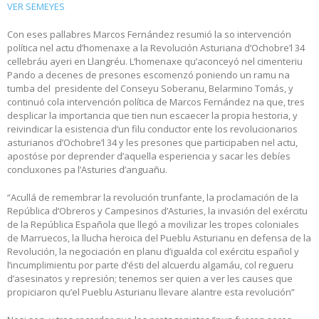
VER SEMEYES
Con eses pallabres Marcos Fernández resumió la so intervención
política nel actu d’homenaxe a la Revolución Asturiana d’Ochobre’l 34
cellebráu ayeri en Llangréu. L’homenaxe qu’aconceyó nel cimenteriu
Pando a decenes de presones escomenzó poniendo un ramu na
tumba del presidente del Conseyu Soberanu, Belarmino Tomás, y
continuó cola intervención política de Marcos Fernández na que, tres
desplicar la importancia que tien nun escaecer la propia hestoria, y
reivindicar la esistencia d’un filu conductor ente los revolucionarios
asturianos d’Ochobre’l 34 y les presones que participaben nel actu,
apostóse por deprender d’aquella esperiencia y sacar les debíes
concluxones pa l’Asturies d’anguañu.
“Acullá de remembrar la revolución trunfante, la proclamación de la
República d’Obreros y Campesinos d’Asturies, la invasión del exércitu
de la República Española que llegó a movilizar les tropes coloniales
de Marruecos, la llucha heroica del Pueblu Asturianu en defensa de la
Revolución, la negociación en planu d’igualda col exércitu español y
l’incumplimientu por parte d’ésti del alcuerdu algamáu, col regueru
d’asesinatos y represión; tenemos ser quien a ver les causes que
propiciaron qu’el Pueblu Asturianu llevare alantre esta revolución”