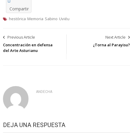
Compartir
hestórica
Memoria
Sabino
Uviéu
Navegación
Previous Article
Next Article
de
Concentración en defensa
¿Torna al Parayisu?
del Arte Asturianu
entradas
ANDECHA
DEJA UNA RESPUESTA