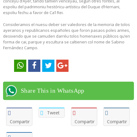
conceyu d’Ayer, tando tamién venceyáu, según otres fontes, al
espoliu del padrimoniu hestóricu-artísticu del Duque d’Hernani,
espoliu fechu a favor de Ca’l Rei.
Consideramos el nuesu deber ser valedores de la memoria de tolos
ayeranos y republicanos españoles que foron pasaos poles armes,
desixendo que se camuden darréu tolos homenaxes públicos qu’en
forma de cai, parque y escultura se caltienen col nome de Sabino
Fernández Campo.
Share This in WhatsApp
Tweet
Compartir
Compartir
Compartir