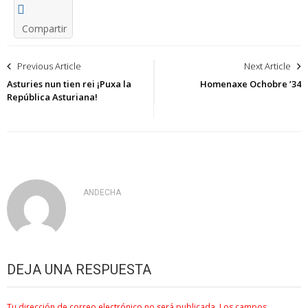
Compartir
Navegación
Previous Article
Next Article
de
Asturies nun tien rei ¡Puxa la
Homenaxe Ochobre ’34
República Asturiana!
entradas
ANDECHA
DEJA UNA RESPUESTA
Tu dirección de correo electrónico no será publicada.
Los campos