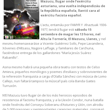
Mazucu, llugar onde l’exércitu
asturianu, una vuelta independizáu de
la República española, llantó cara al
exércitu facista español.
L’actu, entamáu por FAMYR Y Ahaztuak 1936-
1977, tendrá llugar esti
sábadu 15
setiembre de magar les 13 hores, nel
Altu la Tornería, El Mazucu, Llanes,
y nel
mesmu homenaxearáse a Vicente Gutiérrez Solís, Pepe Lavandera,
Xóvenes d’Altsasu, Nagore Laffage, y familiares de Carchuna,
faciéndose entrega de los gallardones “María Jesús Suárez
Rabanillo”.
Asina mesmo habrá una piqueña obra teatru con testos de Celso
Amieva, piqueños monólogos y poemes d’esiliaos y sobrovivientes de
la referesión franquista a cargu d’Olalla Sánchez con música de Lomo
Callejo, nun faltará tampoco la música’l país cola Banda Gaites
Turruxón.
N’El Mazucu tuvo llugar ún de los más heroicos episodios de
resistencia al facismu franquista, y a la Llexón Condor, nuna batalla
onde l’exércitu del Conseyu Soberanu d’Asturies y Llión, con alrodiu
de 5.000 presones y perimportantes carencies materiales, consiguió