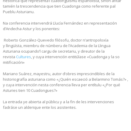
hestórica que representa’l cuadonguismu españolista, sinon afitar
tamién la trescendencia que tien Cuadonga como referente pal
Pueblu Asturianu.
Na conferencia intervendrá Llucía Fernández en representación
d’Andecha Astur y los ponentes:
Roberto González-Quevedo filósofu, doctor n’antropoloxía
y llingüísta, miembru de númberu de l’Academia de la Llingua
Asturiana ocupando’l cargu de secretariu, y direutor de la
revista
Cultures
, y cuya intervención entitúlase «Cuadonga y la so
mitificación»
Mariano Suárez, mayestru, autor d’obres imprescindibles de la
historiografía asturiana como «¿Quién escaeció a Belarmino Tomás?» ,
y cuya intervención nesta conferencia lleva per entítulu «¿Por qué
Asturies tien 10 Cuadongues?»
La entrada ye abierta al públicu y a la fin de les intervenciones
fadráse un alderique ente los asistentes.