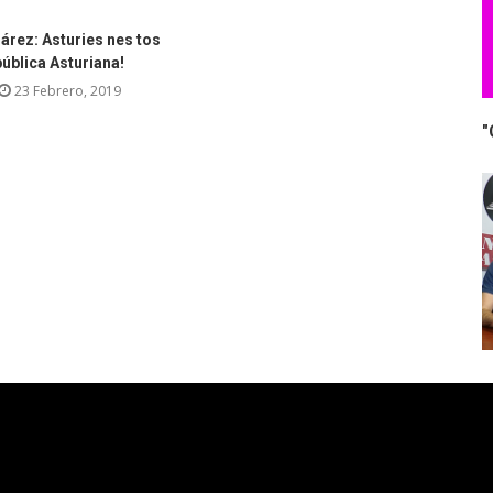
árez: Asturies nes tos
ública Asturiana!
23 Febrero, 2019
"