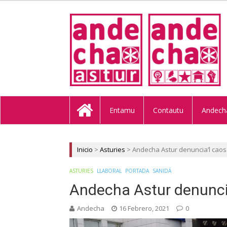
ANDECHA A
Entamu
Contautu
Andech
Inicio
>
Asturies
>
Andecha Astur denuncia’l caos
ASTURIES
LLABORAL
PORTADA
SANIDÁ
Andecha Astur denuncia
Andecha
16 Febrero, 2021
0