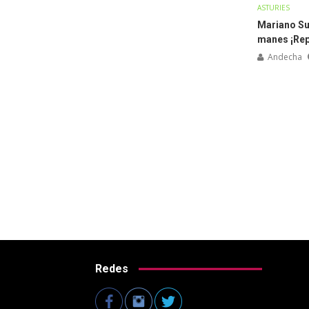
ASTURIES
Mariano Su
manes ¡Rep
Andecha
Redes