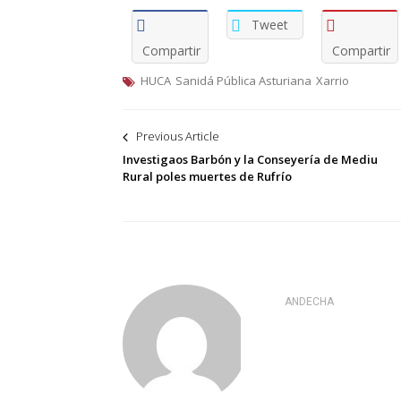
Tweet
Compartir
Compartir
HUCA
Sanidá Pública Asturiana
Xarrio
Navegación
Previous Article
de
Investigaos Barbón y la Conseyería de Mediu
Rural poles muertes de Rufrío
entradas
ANDECHA