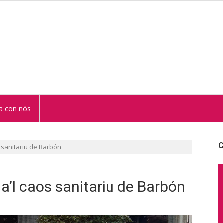
STUR
a con nós
C
 sanitariu de Barbón
’l caos sanitariu de Barbón