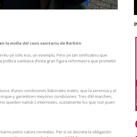
I
dan la midía del caos sanitariu de Barbón
réu ye sólo eso, un exemplu. Pero ye tan sinificativu que
a política sanitaria d’esta gran figura reformaora que prometió
rtucos d’unes condiciones llaborales males, que la xerencia y el
orque-y garanticen meyores condiciones. Tres d’él marchen,
arrio queden namái 2 internistes, xustamente los que nun puen
arrio pelos calces normales. Per sí se decreta la obligación