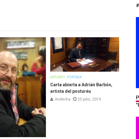
#
ASTURIES
PORTADA
Carta abierta a Adrián Barbón,
artista del posturéu
P
Andecha
25 Julio, 2019
"