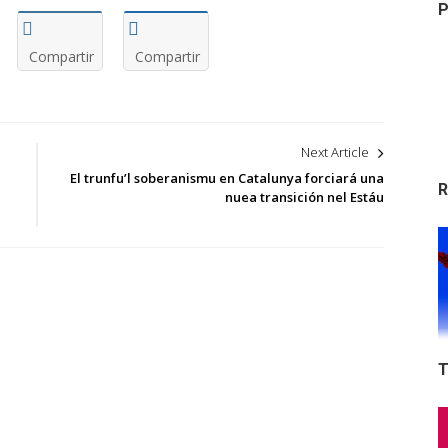
P
Compartir
Compartir
Next Article
El trunfu’l soberanismu en Catalunya forciará una
R
nuea transición nel Estáu
T