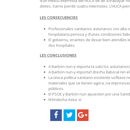
d’un mélicu internista del HUCA de dir a trabayar 
dietes. Xarrio pierde cuatru internistes. L’HUCA pier
LES CONSECUENCIES
Profesionales sanitarios asturianos con alta c
hospitalaria penosa y d’unes condiciones llab
El gobiernu, enantes de dexar bien atendíes le
dos hospitales.
LES CONCLUSIONES
A Barbón nun-y importa la salú los asturianos
A Barbón nun-y importa’l drechu llaboral nin el
La única política sanitario esistente sofítase
materiales que se tienen agora, na improvisaci
públicos.
El PSOE y Barbón nun apuesten por una Sanidá
N’Andecha Astur sí.