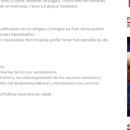
forzosu a Xarrio, teniendo de paga-y 1.500 €/mes en conceutu
de un internista. Y toos a trabayar fastidiaos.
P
f
ualificación vense obligaos a emigrar pa fuxir d’una xestión
orales llamentables.
s necesidaes d’un hospital, prefier tener mal atendíes les de
/es.
 bientar de los sos sanitarios/es.
 nel aforru, na sobroesplotación de los recursos homanos y
ón, nel despotismu llaboral y nel espreciu a los sirvicios
 Pública Asturiana de calidá.
6