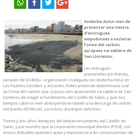
Andecha Astur vien de
presentar una riestra
d’entrugues
empobinaes a esclariar
l’orixe del carbón
qu’apaez na sablera de
San Llorienzu.
Les entrugues
presentóles Jon Iñarritu,
senador de EH Bildu –organización coalligada con Andecha Astur en
Los Pueblos Deciden- y al traviés d’elles pretende determinase cual
ye l’orixe del carbón que ca pocu vien apaeciendo na sablera de San
Llorienzu de magar el fundimientu del Castillo de Salas, y que nos
tiempos caberos vien atribuyéndose tamién a la descarga de carbón
nel puertu d’El Musel , ya inclusu al parque carbones.
Trenta y dos años dempués del embarrancamientu del Castillo de
Salas, y por muncho que la corporación municipal d’entós (PSOE, con
Areces d’alcalde) quinxere quita-y importancia a les consecuencies de