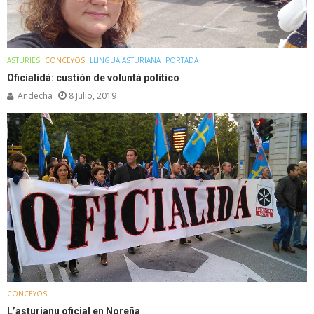
ASTURIES
CONCEYOS
LLINGUA ASTURIANA
PORTADA
Oficialidá: custión de voluntá político
Andecha
8 Julio, 2019
CONCEYOS
L’asturianu oficial en Noreña