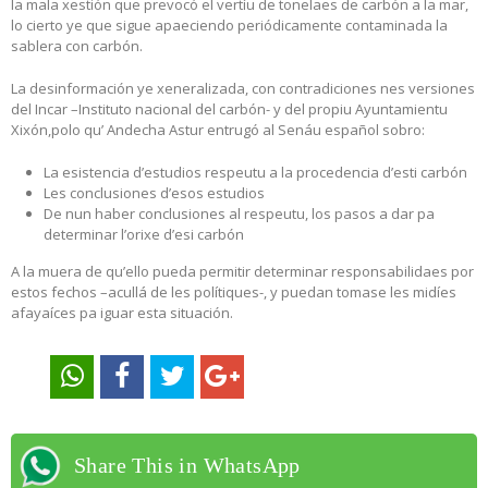
la mala xestión que prevocó el vertíu de tonelaes de carbón a la mar,
lo cierto ye que sigue apaeciendo periódicamente contaminada la
sablera con carbón.
La desinformación ye xeneralizada, con contradiciones nes versiones
del Incar –Instituto nacional del carbón- y del propiu Ayuntamientu
Xixón,polo qu’ Andecha Astur entrugó al Senáu español sobro:
La esistencia d’estudios respeutu a la procedencia d’esti carbón
Les conclusiones d’esos estudios
De nun haber conclusiones al respeutu, los pasos a dar pa
determinar l’orixe d’esi carbón
A la muera de qu’ello pueda permitir determinar responsabilidaes por
estos fechos –acullá de les polítiques-, y puedan tomase les midíes
afayaíces pa iguar esta situación.
Share This in WhatsApp