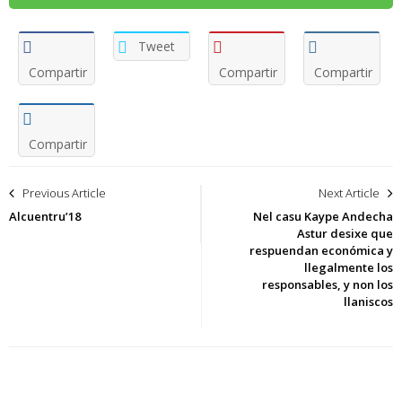
Tweet
Compartir
Compartir
Compartir
Compartir
Navegación
Previous Article
Next Article
de
Alcuentru’18
Nel casu Kaype Andecha
Astur desixe que
entradas
respuendan económica y
llegalmente los
responsables, y non los
llaniscos