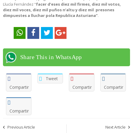
Llucía Fernández “
facer d’eses diez mil firmes, diez mil votos,
diez mil voces, diez mil puños n’altu y diez mil presones
dimpuestes a lluchar pola Republica Asturiana”
.
Share This in WhatsApp
Tweet
Compartir
Compartir
Compartir
Compartir
Navegación
Previous Article
Next Article