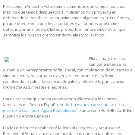
Pero como n’Andecha Astur tamos comencíos que somos munchos
más los que tamos dimpuestos a implicamos nun proyeutu en
defensa de la República, propunxímosmos algamar les 10.000 firmes,
pa que quede nidio que les asturianes y asturianos apostamos
dafechu por un modelu d’Estáu propiu, bramente democráticu, que
garantice los nuesos drechos individuales y colleutivos.
Ello asina, y tres una
campaña intensa na
qu’hebio un perimportante sofitu social, con implicación de militantes y
simpatizantes, na xornada d’ayeri presentáronse eses firmes,
cumpliendose coles desixencies llegales y afitando la participación
d’Andecha Astur nestes elleiciones.
Hai de recordar que nesta convocatoria ellectoral a les Cortes
Xenerales del Reinu d’España
, Andecha Astur va presentase de la
man de la coallición “Agora Repúbliques”
, xunto con ERC, EHBildu, BNG,
Puyalón y Ahora Canarias.
Llucía Fernández encabezará la llista al Congresu, y Arturu Xosé
Bermeyu al Senáu, y agora nun queda más que, en pallabres de