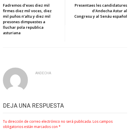
de
Fadremos d’eses diez mil
Presentaes les candidatures
firmes diez mil voces, diez
d’Andecha Astur al
entradas
mil puños n’altu y diez mil
Congresu y al Senáu español
presones dimpuestes a
lluchar pola republica
asturiana
ANDECHA
DEJA UNA RESPUESTA
Tu dirección de correo electrónico no será publicada.
Los campos
obligatorios están marcados con
*