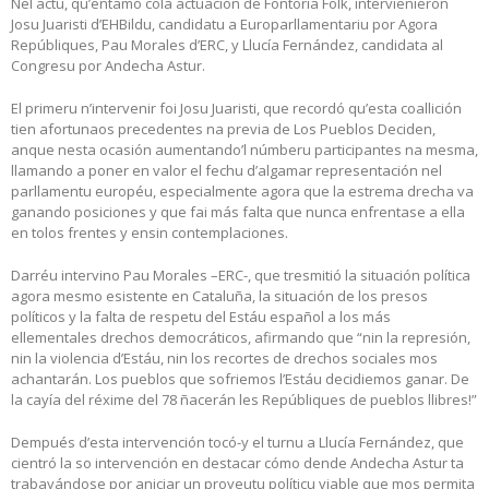
Nel actu, qu’entamó cola actuación de Fontoria Folk, intervienieron
Josu Juaristi d’EHBildu, candidatu a Europarllamentariu por Agora
Repúbliques, Pau Morales d’ERC, y Llucía Fernández, candidata al
Congresu por Andecha Astur.
El primeru n’intervenir foi Josu Juaristi, que recordó qu’esta coallición
tien afortunaos precedentes na previa de Los Pueblos Deciden,
anque nesta ocasión aumentando’l númberu participantes na mesma,
llamando a poner en valor el fechu d’algamar representación nel
parllamentu européu, especialmente agora que la estrema drecha va
ganando posiciones y que fai más falta que nunca enfrentase a ella
en tolos frentes y ensin contemplaciones.
Darréu intervino Pau Morales –ERC-, que tresmitió la situación política
agora mesmo esistente en Cataluña, la situación de los presos
políticos y la falta de respetu del Estáu español a los más
ellementales drechos democráticos, afirmando que “nin la represión,
nin la violencia d’Estáu, nin los recortes de drechos sociales mos
achantarán. Los pueblos que sofriemos l’Estáu decidiemos ganar. De
la cayía del réxime del 78 ñacerán les Repúbliques de pueblos llibres!”
Dempués d’esta intervención tocó-y el turnu a Llucía Fernández, que
cientró la so intervención en destacar cómo dende Andecha Astur ta
trabayándose por aniciar un proyeutu políticu viable que mos permita