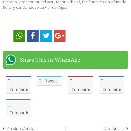
recordó’l presentaor del actu, Mariu Arbesú, faciéndose una ufrienda
floral y canciándose La Flor del Agua.
Share This in WhatsApp
Tweet
Compartir
Compartir
Compartir
Compartir
Navegación
Previous Article
Next Article