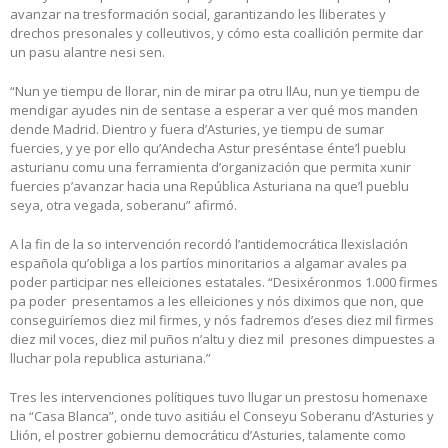
avanzar na tresformación social, garantizando les lliberates y
drechos presonales y colleutivos, y cómo esta coallición permite dar
un pasu alantre nesi sen.
“Nun ye tiempu de llorar, nin de mirar pa otru llAu, nun ye tiempu de
mendigar ayudes nin de sentase a esperar a ver qué mos manden
dende Madrid. Dientro y fuera d’Asturies, ye tiempu de sumar
fuercies, y ye por ello qu’Andecha Astur preséntase énte’l pueblu
asturianu comu una ferramienta d’organización que permita xunir
fuercies p’avanzar hacia una República Asturiana na que’l pueblu
seya, otra vegada, soberanu” afirmó.
A la fin de la so intervención recordó l’antidemocrática llexislación
española qu’obliga a los partíos minoritarios a algamar avales pa
poder participar nes elleiciones estatales. “Desixéronmos 1.000 firmes
pa poder presentamos a les elleiciones y nós diximos que non, que
conseguiríemos diez mil firmes, y nós fadremos d’eses diez mil firmes
diez mil voces, diez mil puños n’altu y diez mil presones dimpuestes a
lluchar pola republica asturiana.”
Tres les intervenciones polítiques tuvo llugar un prestosu homenaxe
na “Casa Blanca”, onde tuvo asitiáu el Conseyu Soberanu d’Asturies y
Llión, el postrer gobiernu democráticu d’Asturies, talamente como