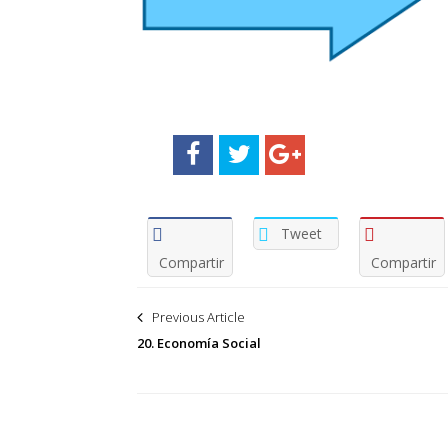
Tweet
Compartir
Compartir
Navegación
Previous Article
de
20. Economía Social
entradas