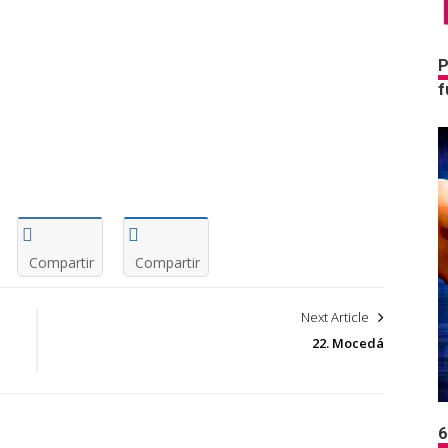
P
f
Compartir
Compartir
Next Article
22. Mocedá
6