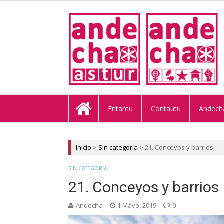
ANDECHA A
Entamu
Contautu
Andech
Inicio
>
Sin categoría
>
21. Conceyos y barrios
SIN CATEGORÍA
21. Conceyos y barrios
Andecha
1 Mayo, 2019
0