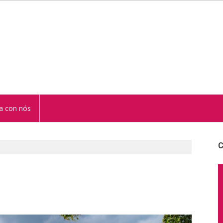
STUR
a con nós
C