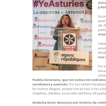
únic
p’Ast
Qu’un
anorm
del 7
partí
d’in
Sabe
aceut
dende
nun 
Por e
única
sobe
Pueblu Asturianu, que nin somos nin sedremo
servilismos y sumisión
. Por eso tamién hai tantos
les nueses idegues, porque nun ye solo a Vox a 
cómplices, súbditos, sucursales del Reinu d’España 
Andecha Astur denuncia esti intentu de crimin