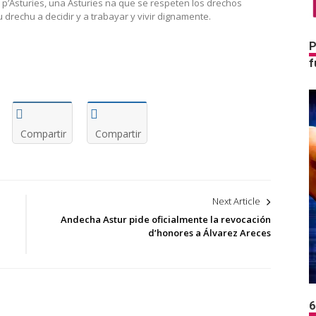
 p’Asturies, una Asturies na que se respeten los drechos
u drechu a decidir y a trabayar y vivir dignamente.
P
f
Compartir
Compartir
Next Article
Andecha Astur pide oficialmente la revocación
d’honores a Álvarez Areces
6