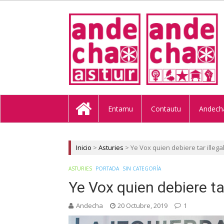
ANDECHA A
Entamu
Contautu
Andech
Inicio
>
Asturies
>
Ye Vox quien debiere tar illega
ASTURIES
PORTADA
SIN CATEGORÍA
Ye Vox quien debiere tar
Andecha
20 Octubre, 2019
1