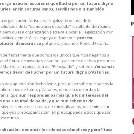
a organización asturiana que llucha por un futuru dignu
uries, ensin sucursalismos, servilismos nin sumisión.
a organización facista tea llegalizada ye una de les
I
alidades de la “democracia española” resultante del réxime
8, pero qu’esa organización s’atreva a pidir la illegalización d’un
u políticu democráticu, espeya nidiamente’l
procesu
volución democrático
pol que ta pasando’l Reinu d’España.
n perfechamente que somos los únicos que mos ñegamos a
ar el futuru de miseria y esaniciu que tienen diseñao p’Asturies
 Madrid cola complicidá del “Principado”, y saben qu’
enxamás
vamos dexar de lluchar por un futuru dignu p’Asturies
.
so Vox apunta p’Andecha Astur, porque persabe que somos la
 alternativa de futuru p’Asturies, dende la izquierda y la
ranía, que
nun respondemos más qu’a los intereses del
s una sucursal de naide, y que nun sabemos de
 silencios énte esti intentu de criminalizamos, de criminalizar
los que-yos preocupamos,tamién preocupamos a tolos que son
n’Asturies.
alización, denuncia los silencios cómplices y perafítase