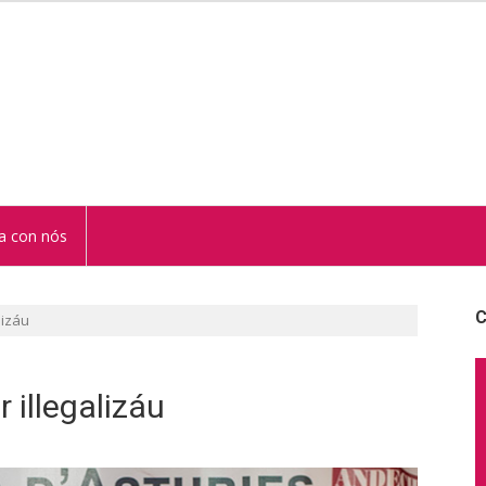
STUR
a con nós
C
lizáu
 illegalizáu