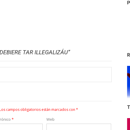
P
DEBIERE TAR ILLEGALIZÁU
”
R
T
Los campos obligatorios están marcados con
*
trónico
*
Web