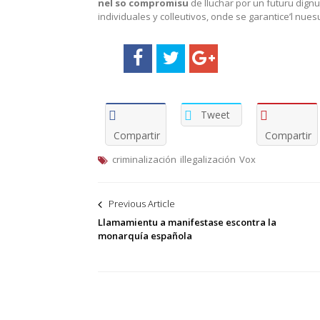
nel so compromisu
de lluchar por un futuru dignu
individuales y colleutivos, onde se garantice’l nues
Tweet
Compartir
Compartir
criminalización
illegalización
Vox
Navegación
Previous Article
de
Llamamientu a manifestase escontra la
monarquía española
entradas